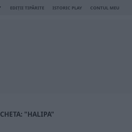
EDIȚII TIPĂRITE
ISTORIC PLAY
CONTUL MEU
ICHETA: "HALIPA"