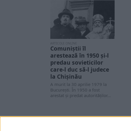
ARTICOLE ONLINE
Comuniștii îl
arestează în 1950 și-l
predau sovieticilor
care-l duc să-l judece
la Chișinău
A murit la 30 aprilie 1979 la
Bucureşti. În 1950 a fost
arestat şi predat autorităţilor...