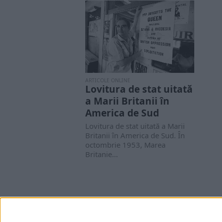
ARTICOLE ONLINE
Lovitura de stat uitată
a Marii Britanii în
America de Sud
Lovitura de stat uitată a Marii
Britanii în America de Sud. În
octombrie 1953, Marea
Britanie...