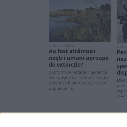
ARTICOLE ONLINE
ARTIC
Au fost strămoșii
Pen
noștri umani aproape
naz
de extincție?
spe
dis
Conform cercetărilor genetice,
este posibil ca strămoșii noștri
Ideol
umani să fi pierdut 98,7% din
genet
populație în...
aspir
mediu