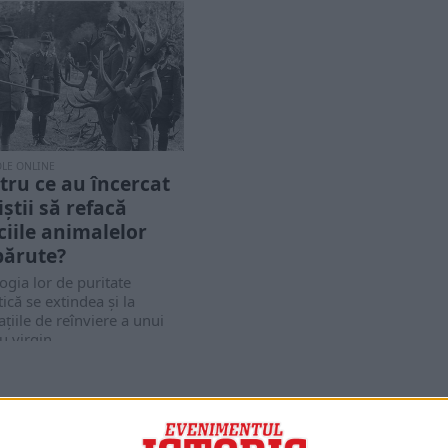
OLE ONLINE
tru ce au încercat
iștii să refacă
ciile animalelor
părute?
ogia lor de puritate
ică se extindea și la
ațiile de reînviere a unui
 virgin,...
PORTOFOLIU