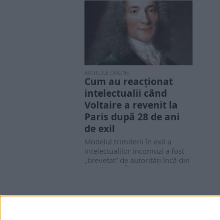
ARTICOLE ONLINE
Cum au reacționat
intelectualii când
Voltaire a revenit la
Paris după 28 de ani
de exil
Modelul trimiterii în exil a
intelectualilor incomozi a fost
„brevetat” de autorități încă din
Antichitate. În...