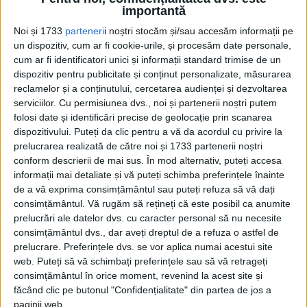
Ziaristul A. Dumbrăveanu de la „Realitatea Ilustrată” primește
importantă
permisiunea, la sfârșitul lui octombrie 1929, să facă...
Noi și 1733
parteneri
i noștri stocăm și/sau accesăm informații pe
un dispozitiv, cum ar fi cookie-urile, și procesăm date personale,
cum ar fi identificatori unici și informații standard trimise de un
dispozitiv pentru publicitate și conținut personalizate, măsurarea
reclamelor și a conținutului, cercetarea audienței și dezvoltarea
serviciilor.
Cu permisiunea dvs., noi și partenerii noștri putem
folosi date și identificări precise de geolocație prin scanarea
dispozitivului. Puteți da clic pentru a vă da acordul cu privire la
prelucrarea realizată de către noi și 1733 partenerii noștri
conform descrierii de mai sus. În mod alternativ, puteți accesa
Cea mai mare revistă de istorie din Europa!
.
informații mai detaliate și vă puteți schimba preferințele înainte
de a vă exprima consimțământul sau puteți refuza să vă dați
Media KIT
consimțământul.
Vă rugăm să rețineți că este posibil ca anumite
prelucrări ale datelor dvs. cu caracter personal să nu necesite
consimțământul dvs., dar aveți dreptul de a refuza o astfel de
prelucrare. Preferințele dvs. se vor aplica numai acestui site
PORTOFOLIU
web. Puteți să vă schimbați preferințele sau să vă retrageți
consimțământul în orice moment, revenind la acest site și
Capital
făcând clic pe butonul "Confidențialitate" din partea de jos a
Evenimentul Zilei
paginii web.
Doctorul Zilei