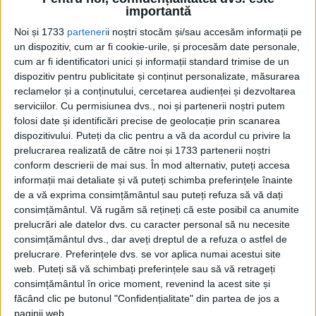
Serviciile secrete britanice au considerat-o pe Flora Solomon
importantă
ca fiind "lipsită de importanță" în 1951, dar...
Noi și 1733
parteneri
i noștri stocăm și/sau accesăm informații pe
un dispozitiv, cum ar fi cookie-urile, și procesăm date personale,
cum ar fi identificatori unici și informații standard trimise de un
dispozitiv pentru publicitate și conținut personalizate, măsurarea
reclamelor și a conținutului, cercetarea audienței și dezvoltarea
serviciilor.
Cu permisiunea dvs., noi și partenerii noștri putem
folosi date și identificări precise de geolocație prin scanarea
dispozitivului. Puteți da clic pentru a vă da acordul cu privire la
prelucrarea realizată de către noi și 1733 partenerii noștri
conform descrierii de mai sus. În mod alternativ, puteți accesa
Cea mai mare revistă de istorie din Europa!
.
informații mai detaliate și vă puteți schimba preferințele înainte
de a vă exprima consimțământul sau puteți refuza să vă dați
Media KIT
consimțământul.
Vă rugăm să rețineți că este posibil ca anumite
prelucrări ale datelor dvs. cu caracter personal să nu necesite
consimțământul dvs., dar aveți dreptul de a refuza o astfel de
prelucrare. Preferințele dvs. se vor aplica numai acestui site
PORTOFOLIU
web. Puteți să vă schimbați preferințele sau să vă retrageți
consimțământul în orice moment, revenind la acest site și
Capital
făcând clic pe butonul "Confidențialitate" din partea de jos a
Evenimentul Zilei
paginii web.
Doctorul Zilei