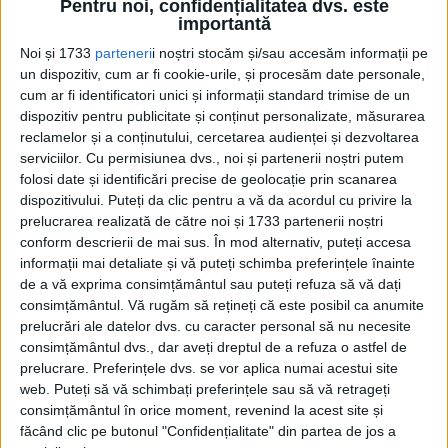
Spiritul protector „Wahyis” în ceramica mayașă. O
Pentru noi, confidențialitatea dvs. este
descoperire fascinantă la Cansacbé, Mexic
importantă
Arheologii de la Institutul Național de Antropologie și Istorie
Noi și 1733
parteneri
i noștri stocăm și/sau accesăm informații pe
(INAH) au descoperit o farfurie din perioada...
un dispozitiv, cum ar fi cookie-urile, și procesăm date personale,
cum ar fi identificatori unici și informații standard trimise de un
dispozitiv pentru publicitate și conținut personalizate, măsurarea
reclamelor și a conținutului, cercetarea audienței și dezvoltarea
serviciilor.
Cu permisiunea dvs., noi și partenerii noștri putem
folosi date și identificări precise de geolocație prin scanarea
dispozitivului. Puteți da clic pentru a vă da acordul cu privire la
prelucrarea realizată de către noi și 1733 partenerii noștri
conform descrierii de mai sus. În mod alternativ, puteți accesa
informații mai detaliate și vă puteți schimba preferințele înainte
Cea mai mare revistă de istorie din Europa!
.
de a vă exprima consimțământul sau puteți refuza să vă dați
consimțământul.
Vă rugăm să rețineți că este posibil ca anumite
Media KIT
prelucrări ale datelor dvs. cu caracter personal să nu necesite
consimțământul dvs., dar aveți dreptul de a refuza o astfel de
prelucrare. Preferințele dvs. se vor aplica numai acestui site
web. Puteți să vă schimbați preferințele sau să vă retrageți
PORTOFOLIU
consimțământul în orice moment, revenind la acest site și
făcând clic pe butonul "Confidențialitate" din partea de jos a
Capital