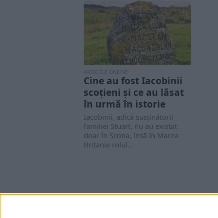
ARTICOLE ONLINE
Cine au fost Iacobinii
scoțieni și ce au lăsat
în urmă în istorie
Iacobinii, adică susținătorii
familiei Stuart, nu au existat
doar în Scoția, însă în Marea
Britanie rolul...