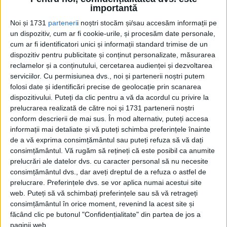
Abdallah al II-lea, vlăstar al dinastiei haşemite, vedea lumina
importantă
zilei la 30 ianuarie 1962.
Noi și 1731
parteneri
i noștri stocăm și/sau accesăm informații pe
un dispozitiv, cum ar fi cookie-urile, și procesăm date personale,
cum ar fi identificatori unici și informații standard trimise de un
dispozitiv pentru publicitate și conținut personalizate, măsurarea
reclamelor și a conținutului, cercetarea audienței și dezvoltarea
serviciilor.
Cu permisiunea dvs., noi și partenerii noștri putem
folosi date și identificări precise de geolocație prin scanarea
dispozitivului. Puteți da clic pentru a vă da acordul cu privire la
prelucrarea realizată de către noi și 1731 partenerii noștri
conform descrierii de mai sus. În mod alternativ, puteți accesa
Cea mai mare revistă de istorie din Europa!
.
informații mai detaliate și vă puteți schimba preferințele înainte
de a vă exprima consimțământul sau puteți refuza să vă dați
Media KIT
consimțământul.
Vă rugăm să rețineți că este posibil ca anumite
prelucrări ale datelor dvs. cu caracter personal să nu necesite
consimțământul dvs., dar aveți dreptul de a refuza o astfel de
prelucrare. Preferințele dvs. se vor aplica numai acestui site
PORTOFOLIU
web. Puteți să vă schimbați preferințele sau să vă retrageți
consimțământul în orice moment, revenind la acest site și
Capital
făcând clic pe butonul "Confidențialitate" din partea de jos a
Evenimentul Zilei
paginii web.
Doctorul Zilei