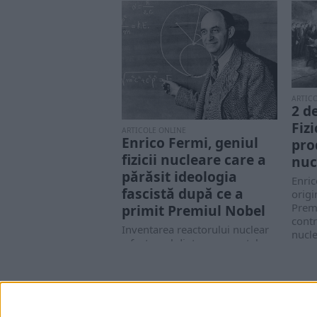
ARTIC
2 d
Fiz
ARTICOLE ONLINE
Enrico Fermi, geniul
pro
fizicii nucleare care a
nuc
părăsit ideologia
Enric
fascistă după ce a
origi
Premi
primit Premiul Nobel
contr
Inventarea reactorului nuclear
nucle
a fost unul dintre momentele
definitorii ale secolului XX.