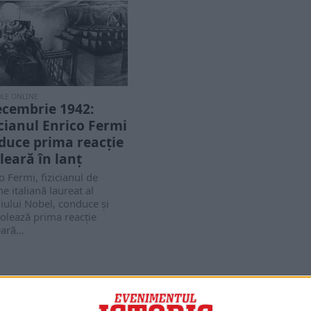
OLE ONLINE
ecembrie 1942:
icianul Enrico Fermi
duce prima reacție
leară în lanț
o Fermi, fizicianul de
ne italiană laureat al
ului Nobel, conduce și
olează prima reacție
ară...
PORTOFOLIU