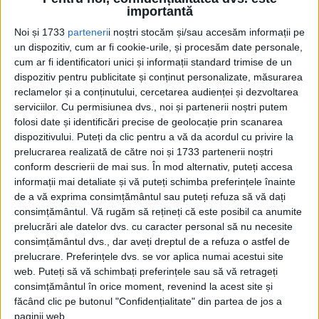
Limbajul dublu al conducerii de partid din anii 1950 se
importantă
datora, pe de o parte, fricii...
Noi și 1733
parteneri
i noștri stocăm și/sau accesăm informații pe
un dispozitiv, cum ar fi cookie-urile, și procesăm date personale,
cum ar fi identificatori unici și informații standard trimise de un
dispozitiv pentru publicitate și conținut personalizate, măsurarea
reclamelor și a conținutului, cercetarea audienței și dezvoltarea
serviciilor.
Cu permisiunea dvs., noi și partenerii noștri putem
folosi date și identificări precise de geolocație prin scanarea
dispozitivului. Puteți da clic pentru a vă da acordul cu privire la
prelucrarea realizată de către noi și 1733 partenerii noștri
conform descrierii de mai sus. În mod alternativ, puteți accesa
Cea mai mare revistă de istorie din Europa!
.
informații mai detaliate și vă puteți schimba preferințele înainte
de a vă exprima consimțământul sau puteți refuza să vă dați
Media KIT
consimțământul.
Vă rugăm să rețineți că este posibil ca anumite
prelucrări ale datelor dvs. cu caracter personal să nu necesite
consimțământul dvs., dar aveți dreptul de a refuza o astfel de
prelucrare. Preferințele dvs. se vor aplica numai acestui site
PORTOFOLIU
web. Puteți să vă schimbați preferințele sau să vă retrageți
consimțământul în orice moment, revenind la acest site și
Capital
făcând clic pe butonul "Confidențialitate" din partea de jos a
Evenimentul Zilei
paginii web.
Doctorul Zilei