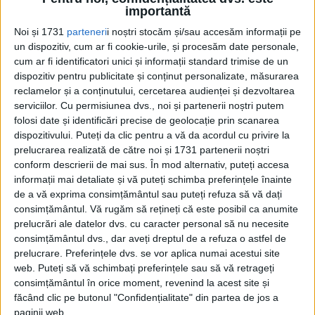
dezvăluie modul în care Agenția Centrală de Informații a
importantă
folosit...
Noi și 1731
parteneri
i noștri stocăm și/sau accesăm informații pe
un dispozitiv, cum ar fi cookie-urile, și procesăm date personale,
cum ar fi identificatori unici și informații standard trimise de un
dispozitiv pentru publicitate și conținut personalizate, măsurarea
reclamelor și a conținutului, cercetarea audienței și dezvoltarea
serviciilor.
Cu permisiunea dvs., noi și partenerii noștri putem
folosi date și identificări precise de geolocație prin scanarea
dispozitivului. Puteți da clic pentru a vă da acordul cu privire la
prelucrarea realizată de către noi și 1731 partenerii noștri
conform descrierii de mai sus. În mod alternativ, puteți accesa
Cea mai mare revistă de istorie din Europa!
.
informații mai detaliate și vă puteți schimba preferințele înainte
de a vă exprima consimțământul sau puteți refuza să vă dați
Media KIT
consimțământul.
Vă rugăm să rețineți că este posibil ca anumite
prelucrări ale datelor dvs. cu caracter personal să nu necesite
consimțământul dvs., dar aveți dreptul de a refuza o astfel de
prelucrare. Preferințele dvs. se vor aplica numai acestui site
PORTOFOLIU
web. Puteți să vă schimbați preferințele sau să vă retrageți
consimțământul în orice moment, revenind la acest site și
Capital
făcând clic pe butonul "Confidențialitate" din partea de jos a
Evenimentul Zilei
paginii web.