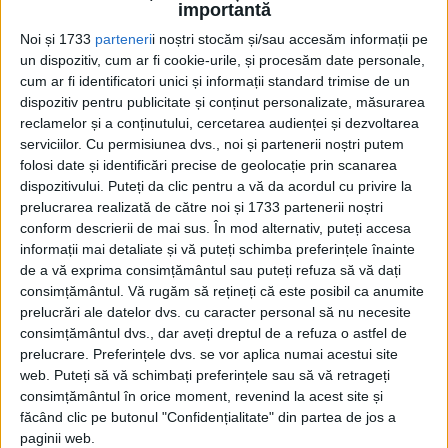
importantă
octombrie 1953, Marea Britanie...
Noi și 1733
parteneri
i noștri stocăm și/sau accesăm informații pe
un dispozitiv, cum ar fi cookie-urile, și procesăm date personale,
cum ar fi identificatori unici și informații standard trimise de un
dispozitiv pentru publicitate și conținut personalizate, măsurarea
reclamelor și a conținutului, cercetarea audienței și dezvoltarea
serviciilor.
Cu permisiunea dvs., noi și partenerii noștri putem
folosi date și identificări precise de geolocație prin scanarea
dispozitivului. Puteți da clic pentru a vă da acordul cu privire la
prelucrarea realizată de către noi și 1733 partenerii noștri
conform descrierii de mai sus. În mod alternativ, puteți accesa
Cea mai mare revistă de istorie din Europa!
.
informații mai detaliate și vă puteți schimba preferințele înainte
Media KIT
de a vă exprima consimțământul sau puteți refuza să vă dați
consimțământul.
Vă rugăm să rețineți că este posibil ca anumite
prelucrări ale datelor dvs. cu caracter personal să nu necesite
consimțământul dvs., dar aveți dreptul de a refuza o astfel de
prelucrare. Preferințele dvs. se vor aplica numai acestui site
PORTOFOLIU
web. Puteți să vă schimbați preferințele sau să vă retrageți
Capital
consimțământul în orice moment, revenind la acest site și
Evenimentul Zilei
făcând clic pe butonul "Confidențialitate" din partea de jos a
Doctorul Zilei
paginii web.