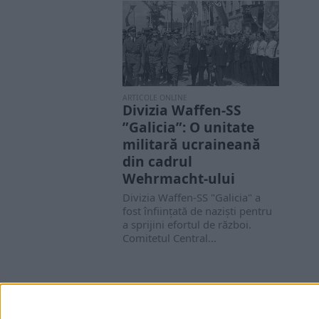
ARTICOLE ONLINE
Divizia Waffen-SS
”Galicia”: O unitate
militară ucraineană
din cadrul
Wehrmacht-ului
Divizia Waffen-SS "Galicia" a
fost înființată de naziști pentru
a sprijini efortul de război.
Comitetul Central...