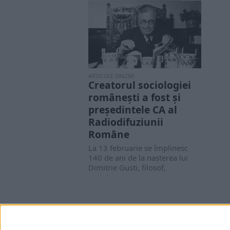
ARTICOLE ONLINE
Creatorul sociologiei
româneşti a fost şi
preşedintele CA al
Radiodifuziunii
Române
La 13 februarie se împlinesc
140 de ani de la naşterea lui
Dimitrie Gusti, filosof,
sociolog,...