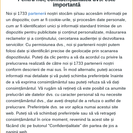
Sunt născută la București, tatăl meu fiind român și mama
importantă
rusoaică. Tatăl meu era chimist. Nu...
Noi și 1733
parteneri
i noștri stocăm și/sau accesăm informații pe
un dispozitiv, cum ar fi cookie-urile, și procesăm date personale,
cum ar fi identificatori unici și informații standard trimise de un
dispozitiv pentru publicitate și conținut personalizate, măsurarea
reclamelor și a conținutului, cercetarea audienței și dezvoltarea
serviciilor.
Cu permisiunea dvs., noi și partenerii noștri putem
folosi date și identificări precise de geolocație prin scanarea
dispozitivului. Puteți da clic pentru a vă da acordul cu privire la
prelucrarea realizată de către noi și 1733 partenerii noștri
conform descrierii de mai sus. În mod alternativ, puteți accesa
Cea mai mare revistă de istorie din Europa!
.
informații mai detaliate și vă puteți schimba preferințele înainte
de a vă exprima consimțământul sau puteți refuza să vă dați
Media KIT
consimțământul.
Vă rugăm să rețineți că este posibil ca anumite
prelucrări ale datelor dvs. cu caracter personal să nu necesite
consimțământul dvs., dar aveți dreptul de a refuza o astfel de
prelucrare. Preferințele dvs. se vor aplica numai acestui site
PORTOFOLIU
web. Puteți să vă schimbați preferințele sau să vă retrageți
consimțământul în orice moment, revenind la acest site și
Capital
făcând clic pe butonul "Confidențialitate" din partea de jos a
Evenimentul Zilei
paginii web.
Doctorul Zilei