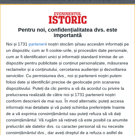
septembrie 1933 fotografia aceasta, cu comentariul: „Cel...
Pentru noi, confidențialitatea dvs. este
importantă
Noi și 1731
parteneri
i noștri stocăm și/sau accesăm informații pe
un dispozitiv, cum ar fi cookie-urile, și procesăm date personale,
cum ar fi identificatori unici și informații standard trimise de un
dispozitiv pentru publicitate și conținut personalizate, măsurarea
reclamelor și a conținutului, cercetarea audienței și dezvoltarea
serviciilor.
Cu permisiunea dvs., noi și partenerii noștri putem
folosi date și identificări precise de geolocație prin scanarea
dispozitivului. Puteți da clic pentru a vă da acordul cu privire la
ARTICOLE ONLINE
Au intrat în istorie ca primele două femei care s-au
prelucrarea realizată de către noi și 1731 partenerii noștri
căsătorit legal în Austria
conform descrierii de mai sus. În mod alternativ, puteți accesa
Două femei din Austria au devenit primul cuplu de același sex
informații mai detaliate și vă puteți schimba preferințele înainte
în 2019, după ani de...
de a vă exprima consimțământul sau puteți refuza să vă dați
consimțământul.
Vă rugăm să rețineți că este posibil ca anumite
prelucrări ale datelor dvs. cu caracter personal să nu necesite
consimțământul dvs., dar aveți dreptul de a refuza o astfel de