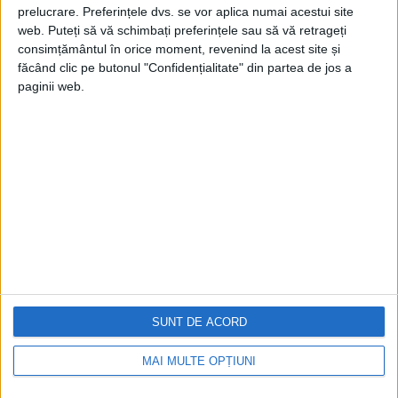
prelucrare. Preferințele dvs. se vor aplica numai acestui site
web. Puteți să vă schimbați preferințele sau să vă retrageți
consimțământul în orice moment, revenind la acest site și
făcând clic pe butonul "Confidențialitate" din partea de jos a
paginii web.
Cea mai mare revistă de istorie din Europa!
.
Media KIT
PORTOFOLIU
Capital
Evenimentul Zilei
Doctorul Zilei
Infofinanciar
SUNT DE ACORD
Infoactual
Editura de carte
MAI MULTE OPȚIUNI
EVZ Comunicate
Capital Comunicate