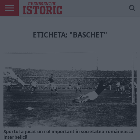
ARTICOLE
ONLINE
EDIȚII
ISTORIC
CONTUL
TIPĂRITE
PLAY
MEU
ETICHETA: "BASCHET"
ARTICOLE ONLINE
Sportul a jucat un rol important în societatea românească
interbelică