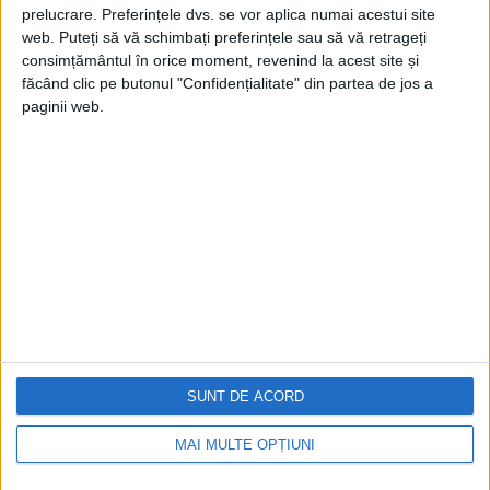
prelucrare. Preferințele dvs. se vor aplica numai acestui site
web. Puteți să vă schimbați preferințele sau să vă retrageți
consimțământul în orice moment, revenind la acest site și
făcând clic pe butonul "Confidențialitate" din partea de jos a
paginii web.
Cea mai mare revistă de istorie din Europa!
.
Media KIT
PORTOFOLIU
Capital
Evenimentul Zilei
Doctorul Zilei
Infofinanciar
SUNT DE ACORD
Infoactual
Editura de carte
MAI MULTE OPȚIUNI
EVZ Comunicate
Capital Comunicate