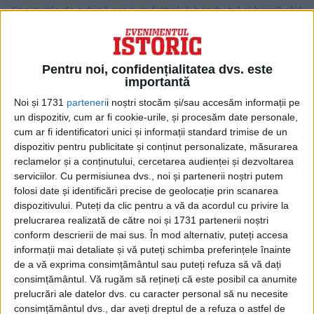
Sporturile de echipă precum fotbalul, baschetul și handbalul
au început să câștige popularitate în România.
Pentru noi, confidențialitatea dvs. este
importantă
Noi și 1731
parteneri
i noștri stocăm și/sau accesăm informații pe
un dispozitiv, cum ar fi cookie-urile, și procesăm date personale,
cum ar fi identificatori unici și informații standard trimise de un
dispozitiv pentru publicitate și conținut personalizate, măsurarea
reclamelor și a conținutului, cercetarea audienței și dezvoltarea
serviciilor.
Cu permisiunea dvs., noi și partenerii noștri putem
folosi date și identificări precise de geolocație prin scanarea
dispozitivului. Puteți da clic pentru a vă da acordul cu privire la
prelucrarea realizată de către noi și 1731 partenerii noștri
ARTICOLE ONLINE
Primul meci de baschet din istoria NBA
conform descrierii de mai sus. În mod alternativ, puteți accesa
La 1 noiembrie 1946, New York Knickerbockers a învins pe
informații mai detaliate și vă puteți schimba preferințele înainte
Toronto Huskies în primul meci din...
de a vă exprima consimțământul sau puteți refuza să vă dați
consimțământul.
Vă rugăm să rețineți că este posibil ca anumite
prelucrări ale datelor dvs. cu caracter personal să nu necesite
consimțământul dvs., dar aveți dreptul de a refuza o astfel de