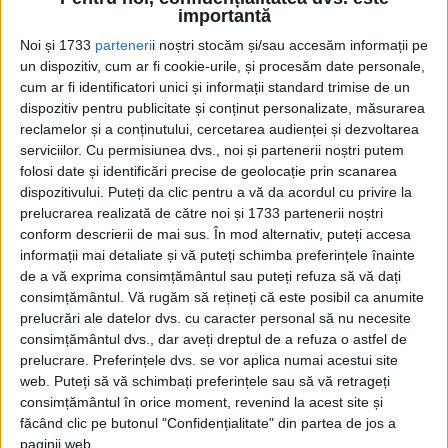
Politica externă a administraţiei Biden va fi ghidată de
importantă
„rusofobie”, așa că Rusia nu se aşteaptă...
Noi și 1733
parteneri
i noștri stocăm și/sau accesăm informații pe
un dispozitiv, cum ar fi cookie-urile, și procesăm date personale,
cum ar fi identificatori unici și informații standard trimise de un
dispozitiv pentru publicitate și conținut personalizate, măsurarea
reclamelor și a conținutului, cercetarea audienței și dezvoltarea
serviciilor.
Cu permisiunea dvs., noi și partenerii noștri putem
folosi date și identificări precise de geolocație prin scanarea
dispozitivului. Puteți da clic pentru a vă da acordul cu privire la
prelucrarea realizată de către noi și 1733 partenerii noștri
conform descrierii de mai sus. În mod alternativ, puteți accesa
Cea mai mare revistă de istorie din Europa!
.
informații mai detaliate și vă puteți schimba preferințele înainte
de a vă exprima consimțământul sau puteți refuza să vă dați
Media KIT
consimțământul.
Vă rugăm să rețineți că este posibil ca anumite
prelucrări ale datelor dvs. cu caracter personal să nu necesite
consimțământul dvs., dar aveți dreptul de a refuza o astfel de
prelucrare. Preferințele dvs. se vor aplica numai acestui site
PORTOFOLIU
web. Puteți să vă schimbați preferințele sau să vă retrageți
consimțământul în orice moment, revenind la acest site și
Capital
făcând clic pe butonul "Confidențialitate" din partea de jos a
Evenimentul Zilei
paginii web.
Doctorul Zilei