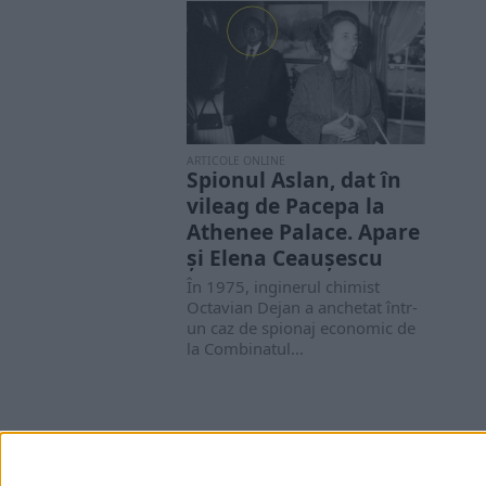
ARTICOLE ONLINE
Spionul Aslan, dat în
vileag de Pacepa la
Athenee Palace. Apare
şi Elena Ceauşescu
În 1975, inginerul chimist
Octavian Dejan a anchetat într-
un caz de spionaj economic de
la Combinatul...