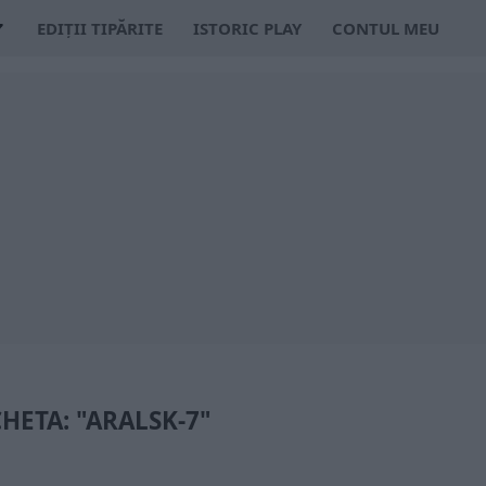
EDIȚII TIPĂRITE
ISTORIC PLAY
CONTUL MEU
CHETA: "ARALSK-7"