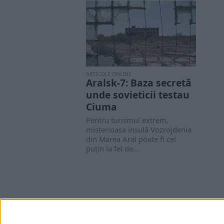
ARTICOLE ONLINE
Aralsk-7: Baza secretă
unde sovieticii testau
Ciuma
Pentru turismul extrem,
misterioasa insulă Vozrojdenia
din Marea Aral poate fi cel
puţin la fel de...