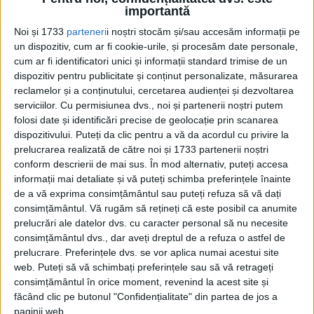
Unii îl văd ca pe un acord istoric, care va marca începutul
importantă
retragerii militarilor americani din...
Noi și 1733
parteneri
i noștri stocăm și/sau accesăm informații pe
un dispozitiv, cum ar fi cookie-urile, și procesăm date personale,
cum ar fi identificatori unici și informații standard trimise de un
dispozitiv pentru publicitate și conținut personalizate, măsurarea
reclamelor și a conținutului, cercetarea audienței și dezvoltarea
serviciilor.
Cu permisiunea dvs., noi și partenerii noștri putem
folosi date și identificări precise de geolocație prin scanarea
dispozitivului. Puteți da clic pentru a vă da acordul cu privire la
prelucrarea realizată de către noi și 1733 partenerii noștri
conform descrierii de mai sus. În mod alternativ, puteți accesa
Cea mai mare revistă de istorie din Europa!
.
informații mai detaliate și vă puteți schimba preferințele înainte
de a vă exprima consimțământul sau puteți refuza să vă dați
Media KIT
consimțământul.
Vă rugăm să rețineți că este posibil ca anumite
prelucrări ale datelor dvs. cu caracter personal să nu necesite
consimțământul dvs., dar aveți dreptul de a refuza o astfel de
prelucrare. Preferințele dvs. se vor aplica numai acestui site
PORTOFOLIU
web. Puteți să vă schimbați preferințele sau să vă retrageți
consimțământul în orice moment, revenind la acest site și
Capital
făcând clic pe butonul "Confidențialitate" din partea de jos a
Evenimentul Zilei
paginii web.
Doctorul Zilei