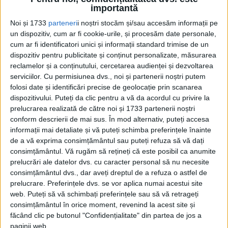
De 30 de ani Justiția-nechezol din România îl protejează pe
importantă
autorul principal al Mineriadei polițisto-militare din...
Noi și 1733
parteneri
i noștri stocăm și/sau accesăm informații pe
un dispozitiv, cum ar fi cookie-urile, și procesăm date personale,
cum ar fi identificatori unici și informații standard trimise de un
dispozitiv pentru publicitate și conținut personalizate, măsurarea
reclamelor și a conținutului, cercetarea audienței și dezvoltarea
serviciilor.
Cu permisiunea dvs., noi și partenerii noștri putem
folosi date și identificări precise de geolocație prin scanarea
dispozitivului. Puteți da clic pentru a vă da acordul cu privire la
prelucrarea realizată de către noi și 1733 partenerii noștri
conform descrierii de mai sus. În mod alternativ, puteți accesa
Cea mai mare revistă de istorie din Europa!
.
informații mai detaliate și vă puteți schimba preferințele înainte
de a vă exprima consimțământul sau puteți refuza să vă dați
Media KIT
consimțământul.
Vă rugăm să rețineți că este posibil ca anumite
prelucrări ale datelor dvs. cu caracter personal să nu necesite
consimțământul dvs., dar aveți dreptul de a refuza o astfel de
prelucrare. Preferințele dvs. se vor aplica numai acestui site
PORTOFOLIU
web. Puteți să vă schimbați preferințele sau să vă retrageți
consimțământul în orice moment, revenind la acest site și
Capital
făcând clic pe butonul "Confidențialitate" din partea de jos a
Evenimentul Zilei
paginii web.
Doctorul Zilei