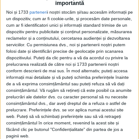
importantă
în anul 949 în Galateea, din...
Noi și 1733
parteneri
i noștri stocăm și/sau accesăm informații pe
un dispozitiv, cum ar fi cookie-urile, și procesăm date personale,
cum ar fi identificatori unici și informații standard trimise de un
dispozitiv pentru publicitate și conținut personalizate, măsurarea
reclamelor și a conținutului, cercetarea audienței și dezvoltarea
serviciilor.
Cu permisiunea dvs., noi și partenerii noștri putem
folosi date și identificări precise de geolocație prin scanarea
dispozitivului. Puteți da clic pentru a vă da acordul cu privire la
prelucrarea realizată de către noi și 1733 partenerii noștri
conform descrierii de mai sus. În mod alternativ, puteți accesa
Cea mai mare revistă de istorie din Europa!
.
informații mai detaliate și vă puteți schimba preferințele înainte
Media KIT
de a vă exprima consimțământul sau puteți refuza să vă dați
consimțământul.
Vă rugăm să rețineți că este posibil ca anumite
prelucrări ale datelor dvs. cu caracter personal să nu necesite
consimțământul dvs., dar aveți dreptul de a refuza o astfel de
prelucrare. Preferințele dvs. se vor aplica numai acestui site
PORTOFOLIU
web. Puteți să vă schimbați preferințele sau să vă retrageți
Capital
consimțământul în orice moment, revenind la acest site și
Evenimentul Zilei
făcând clic pe butonul "Confidențialitate" din partea de jos a
Doctorul Zilei
paginii web.