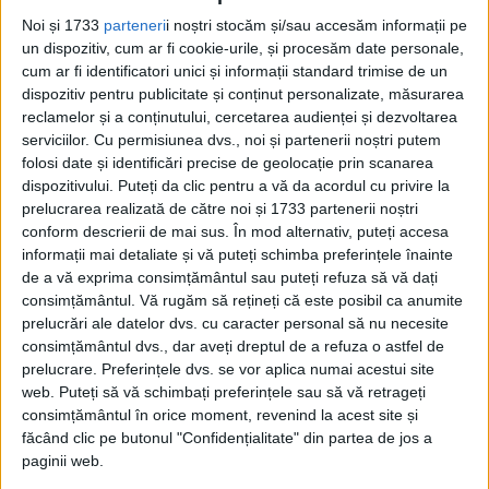
Pagini:
1
2
3
Noi și 1733
parteneri
i noștri stocăm și/sau accesăm informații pe
un dispozitiv, cum ar fi cookie-urile, și procesăm date personale,
Din ultima ediție ...
cum ar fi identificatori unici și informații standard trimise de un
Regina României
dispozitiv pentru publicitate și conținut personalizate, măsurarea
reclamelor și a conținutului, cercetarea audienței și dezvoltarea
Carol al II-lea și acțiunile sale care au ruinat
România Mare
serviciilor.
Cu permisiunea dvs., noi și partenerii noștri putem
folosi date și identificări precise de geolocație prin scanarea
Afaceri oneroase care au marcat România
modernă: Strousberg și Hallier
dispozitivului. Puteți da clic pentru a vă da acordul cu privire la
prelucrarea realizată de către noi și 1733 partenerii noștri
conform descrierii de mai sus. În mod alternativ, puteți accesa
informații mai detaliate și vă puteți schimba preferințele înainte
ETICHETE:
de a vă exprima consimțământul sau puteți refuza să vă dați
PUBLICAT IN CATEGORIILE:
IULIE 2021
consimțământul.
Vă rugăm să rețineți că este posibil ca anumite
DISTRIBUIE ȘTIREA:
FACEBOOK
|
TWITTER
prelucrări ale datelor dvs. cu caracter personal să nu necesite
consimțământul dvs., dar aveți dreptul de a refuza o astfel de
DACĂ VA PLAC MATERIALELE PUBLICATE, VA INVITĂM SĂ NE URMĂRIȚI
prelucrare. Preferințele dvs. se vor aplica numai acestui site
ȘI PE
PAGINA NOASTRĂ DE FACEBOOK
web. Puteți să vă schimbați preferințele sau să vă retrageți
consimțământul în orice moment, revenind la acest site și
RECOMANDARI PENTRU TINE
făcând clic pe butonul "Confidențialitate" din partea de jos a
paginii web.
Istoria sloturilor: de la primele aparate