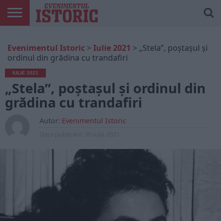
ARTICOLE
ONLINE
EDIȚII
ISTORIC
CONTUL
Evenimentul Istoric
>
Iulie 2021
>
„Stela”, poștașul și
TIPĂRITE
PLAY
MEU
ordinul din grădina cu trandafiri
IULIE 2021
„Stela”, poștașul și ordinul din
grădina cu trandafiri
Autor:
Evenimentul Istoric
Data publicarii:
30 iulie 2021