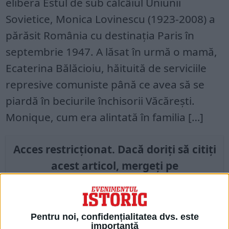
elibera Estul de sub călcâiul Uniunii
Sovietice, Monica Lovinescu (1923-2008) a
părăsit România cu destinația Paris în
septembrie 1947. A lăsat în urmă o mamă,
Ecaterina Bălăcioiu, hăituită de serviciile
represive comuniste până ce avea să se
piardă în beciurile închisorii Văcărești.
Monique, cum era alintată în familia […]
Acces restricționat. Dacă doriți să citiți
acest articol, mergeți pe
edituradecarte.ro
și achiziționați ediția
Iulie 2021
Pentru noi, confidențialitatea dvs. este
importantă