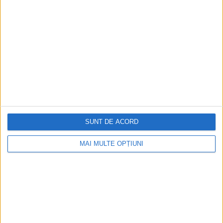
Ediția tipărită
Mai multe articole
SUNT DE ACORD
MAI MULTE OPȚIUNI
CELE MAI VIZITATE