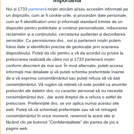
importantă
Urmează o dispută în jurul moștenirii. Fiind
Noi și 1733
parteneri
i noștri stocăm și/sau accesăm informații pe
vorba de apanaje, ele trebuie să revină
un dispozitiv, cum ar fi cookie-urile, și procesăm date personale,
cum ar fi identificatori unici și informații standard trimise de un
teoretic Coroanei, în lipsa unei
dispozitiv pentru publicitate și conținut personalizate, măsurarea
descendențe masculine.
reclamelor și a conținutului, cercetarea audienței și dezvoltarea
serviciilor.
Cu permisiunea dvs., noi și partenerii noștri putem
folosi date și identificări precise de geolocație prin scanarea
dispozitivului. Puteți da clic pentru a vă da acordul cu privire la
prelucrarea realizată de către noi și 1733 partenerii noștri
conform descrierii de mai sus. În mod alternativ, puteți accesa
informații mai detaliate și vă puteți schimba preferințele înainte
de a vă exprima consimțământul sau puteți refuza să vă dați
consimțământul.
Vă rugăm să rețineți că este posibil ca anumite
prelucrări ale datelor dvs. cu caracter personal să nu necesite
consimțământul dvs., dar aveți dreptul de a refuza o astfel de
prelucrare. Preferințele dvs. se vor aplica numai acestui site
web. Puteți să vă schimbați preferințele sau să vă retrageți
consimțământul în orice moment, revenind la acest site și
Acest lucru nu a împiedicat-o pe Suzanne
făcând clic pe butonul "Confidențialitate" din partea de jos a
paginii web.
să le lase moștenire soțului ei.