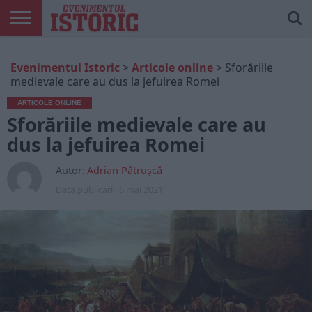
ARTICOLE
ONLINE
EDIȚII
ISTORIC
CONTUL
Evenimentul Istoric
>
Articole online
>
Sforăriile
TIPĂRITE
PLAY
MEU
medievale care au dus la jefuirea Romei
ARTICOLE ONLINE
Sforăriile medievale care au
dus la jefuirea Romei
Autor:
Adrian Pătrușcă
Data publicarii:
6 mai 2021