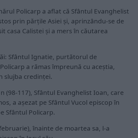
nărul Policarp a aflat că Sfântul Evanghelist
os prin părţile Asiei şi, aprinzându-se de
it casa Calistei şi a mers în căutarea
săi: Sfântul Ignatie, purtătorul de
 Policarp a rămas împreună cu aceştia,
 slujba credinţei.
 (98-117), Sfântul Evanghelist Ioan, care
mos, a aşezat pe Sfântul Vucol episcop în
e Sfântul Policarp.
februarie), înainte de moartea sa, l-a