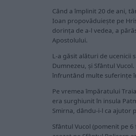
Când a împlinit 20 de ani, tâ
Ioan propovăduieşte pe Hrist
dorinţa de a-l vedea, a părăs
Apostolului.
L-a găsit alături de ucenicii 
Dumnezeu, şi Sfântul Vucol.
înfruntând multe suferinţe în
Pe vremea împăratului Traian
era surghiunit în insula Pat
Smirna, dându-i-l ca ajutor p
Sfântul Vucol (pomenit pe 6 