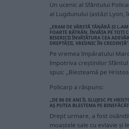
Un ucenic al Sfântului Polica
al Lugdunului (astăzi Lyon, î
„ERAM DE VÂRSTĂ TÂNĂRĂ ŞI L-AM
FOARTE BĂTRÂN. ÎNVĂŢA PE TOŢI CE
BISERICII ÎNVĂŢĂTURA CEA ADEVĂ
DREPTĂŢII, VREDNIC ÎN CREDINŢĂ”
Pe vremea împăratului Marc 
împotriva creștinilor Sfântul 
spus: „Blesteamă pe Hristos ş
Policarp a răspuns:
„DE 86 DE ANI ÎL SLUJESC PE HRIS
AŞ PUTEA BLESTEMA PE BINEFĂCĂ
Drept urmare, a fost osândit
moaştele sale cu evlavie şi le