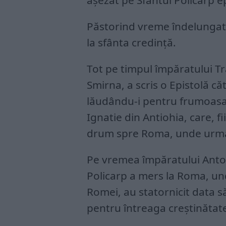
aşezat pe Sfântul Policarp ep
Păstorind vreme îndelungată
la sfânta credinţă.
Tot pe timpul împăratului Tr
Smirna, a scris o Epistolă căt
lăudându-i pentru frumoasa 
Ignatie din Antiohia, care, fi
drum spre Roma, unde urma 
Pe vremea împăratului Antoni
Policarp a mers la Roma, un
Romei, au statornicit data să
pentru întreaga creştinătat