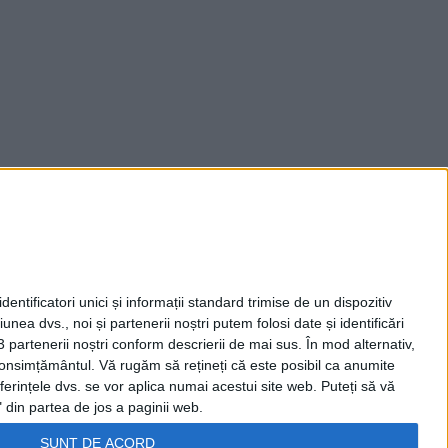
entificatori unici și informații standard trimise de un dispozitiv
unea dvs., noi și partenerii noștri putem folosi date și identificări
3 partenerii noștri conform descrierii de mai sus. În mod alternativ,
 consimțământul.
Vă rugăm să rețineți că este posibil ca anumite
ferințele dvs. se vor aplica numai acestui site web. Puteți să vă
 din partea de jos a paginii web.
SUNT DE ACORD