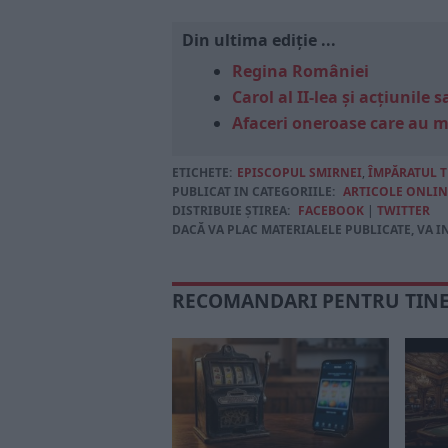
Din ultima ediție ...
Regina României
Carol al II-lea și acțiunil
Afaceri oneroase care au 
ETICHETE:
EPISCOPUL SMIRNEI
,
ÎMPĂRATUL 
PUBLICAT IN CATEGORIILE:
ARTICOLE ONLIN
DISTRIBUIE ȘTIREA:
FACEBOOK
|
TWITTER
DACĂ VA PLAC MATERIALELE PUBLICATE, VA I
RECOMANDARI PENTRU TIN