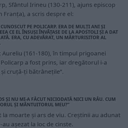
rp, Sfântul Irineu (130-211), ajuns episcop
n Franţa), a scris despre el:
 CUNOSCUT PE POLICARP. ERA DE MULŢI ANI ŞI
EA CE EL ÎNSUȘI ÎNVĂŢASE DE LA APOSTOLI ŞI A DAT
RATĂ. ERA, CU ADEVĂRAT, UN MĂRTURISITOR AL
.
Aureliu (161-180), în timpul prigoanei
Policarp a fost prins, iar dregătorul i-a
i cruţă-ţi bătrâneţile”.
TOS ŞI NU MI-A FĂCUT NICIODATĂ NICI UN RĂU. CUM
TORUL ŞI MÂNTUITORUL MEU?”
 la moarte și ars de viu. Creştinii au adunat
-au aşezat la loc de cinste.