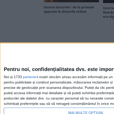
Istoria sloturilor: de la primele
Istoria
aparate la sloturile online
Români
era di
Pentru noi, confidențialitatea dvs. este impor
Noi și 1733
parteneri
i noștri stocăm și/sau accesăm informații pe un di
Cea mai mare revistă de istorie din Europa!
.
pentru publicitate și conținut personalizate, măsurarea reclamelor și a
Media KIT
precise de geolocație prin scanarea dispozitivului. Puteți da clic pent
puteți accesa informații mai detaliate și vă puteți schimba preferinț
prelucrări ale datelor dvs. cu caracter personal să nu necesite consim
schimbați preferințele sau să vă retrageți consimțământul în orice mom
MAI MULTE OPȚIUNI