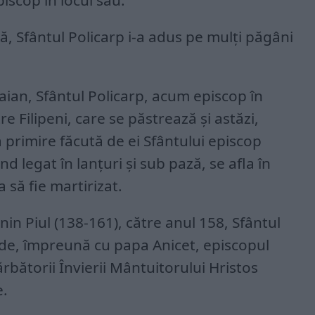
iscop în locul său.
, Sfântul Policarp i-a adus pe mulţi păgâni
aian, Sfântul Policarp, acum episcop în
re Filipeni, care se păstrează şi astăzi,
primire făcută de ei Sfântului episcop
ind legat în lanţuri şi sub pază, se afla în
să fie martirizat.
n Piul (138-161), către anul 158, Sfântul
de, împreună cu papa Anicet, episcopul
rbătorii Învierii Mântuitorului Hristos
e.