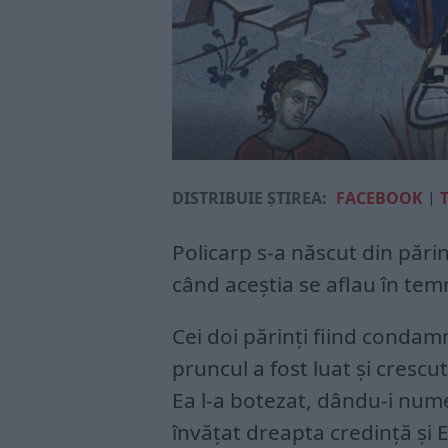
DISTRIBUIE ȘTIREA:
FACEBOOK
|
Policarp s-a născut din pări
când aceștia se aflau în temn
Cei doi părinți fiind condamn
pruncul a fost luat şi crescu
Ea l-a botezat, dându-i nume
învăţat dreapta credinţă şi 