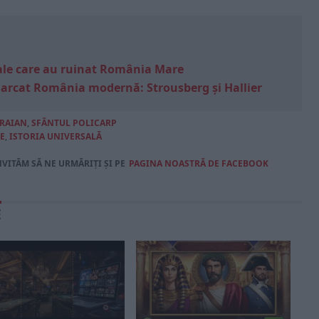
e sale care au ruinat România Mare
marcat România modernă: Strousberg și Hallier
TRAIAN
,
SFÂNTUL POLICARP
E
,
ISTORIA UNIVERSALĂ
NVITĂM SĂ NE URMĂRIȚI ȘI PE
PAGINA NOASTRĂ DE FACEBOOK
E