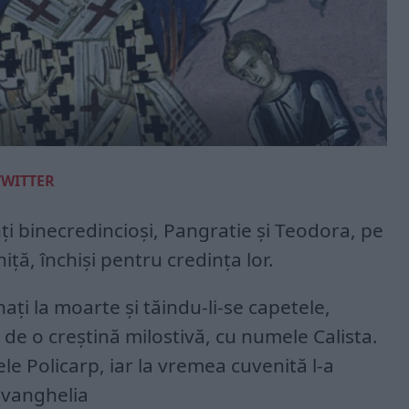
TWITTER
nţi binecredincioşi, Pangratie şi Teodora, pe
iţă, închişi pentru credinţa lor.
ați la moarte şi tăindu-li-se capetele,
t de o creştină milostivă, cu numele Calista.
le Policarp, iar la vremea cuvenită l-a
Evanghelia