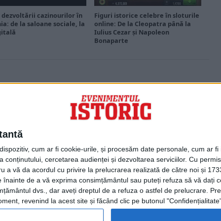
 dezvoltării cazinourilor în
Figuri istorice celebre în sloturile
a: de la saloane sociale, la
online: De la Cleopatra până la
gitală
Iulius Cezar și Napoleon
Bonaparte
PORTOFOLIU
Capital
Evenimentul Zilei
tantă
Doctorul Zilei
Infofinanciar
spozitiv, cum ar fi cookie-urile, și procesăm date personale, cum ar fi id
Infoactual
 conținutului, cercetarea audienței și dezvoltarea serviciilor.
Cu permisi
Editura de carte
ru a vă da acordul cu privire la prelucrarea realizată de către noi și 173
EVZ Comunicate
ele înainte de a vă exprima consimțământul sau puteți refuza să vă dați
Capital Comunicate
țământul dvs., dar aveți dreptul de a refuza o astfel de prelucrare. Pre
Animal Zoo
ent, revenind la acest site și făcând clic pe butonul "Confidențialitate"
Capital Comunicate