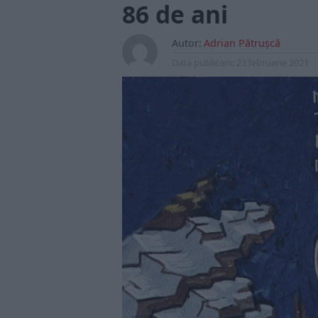
86 de ani
Autor:
Adrian Pătrușcă
Data publicarii:
23 februarie 2021