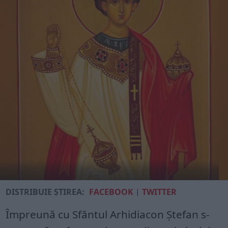
DISTRIBUIE ȘTIREA:
FACEBOOK
|
TWITTER
Împreună cu Sfântul Arhidiacon Ștefan s-