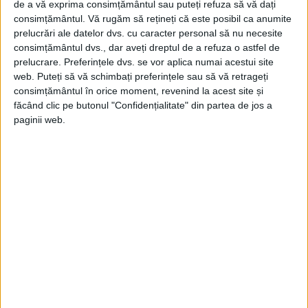
de a vă exprima consimțământul sau puteți refuza să vă dați
lui Hristos și în Azotus unde a adus pe mulți
consimțământul.
Vă rugăm să rețineți că este posibil ca anumite
prelucrări ale datelor dvs. cu caracter personal să nu necesite
la dreapta credință.
consimțământul dvs., dar aveți dreptul de a refuza o astfel de
prelucrare. Preferințele dvs. se vor aplica numai acestui site
Sfântul Filip a fost hirotonit Arhiereu al
web. Puteți să vă schimbați preferințele sau să vă retrageți
consimțământul în orice moment, revenind la acest site și
cetății Tralles. Tot în această cetate s-a
făcând clic pe butonul "Confidențialitate" din partea de jos a
mutat la Domnul.
paginii web.
Sursa: crestinortodox.ro
Din ultima ediție ...
Regina României
Carol al II-lea și acțiunile sale care au ruinat
România Mare
Afaceri oneroase care au marcat România
modernă: Strousberg și Hallier