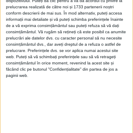
dispozitivului. Puteți da clic pentru a vă da acordul cu privire la
mănânce.
prelucrarea realizată de către noi și 1733 partenerii noștri
conform descrierii de mai sus. În mod alternativ, puteți accesa
Sfânta s-a rugat atunci lui Dumnezeu să îi
informații mai detaliate și vă puteți schimba preferințele înainte
de a vă exprima consimțământul sau puteți refuza să vă dați
ia sufletul, iar Acesta i-a ascultat ruga. Era
consimțământul.
Vă rugăm să rețineți că este posibil ca anumite
prelucrări ale datelor dvs. cu caracter personal să nu necesite
anul 141.
consimțământul dvs., dar aveți dreptul de a refuza o astfel de
prelucrare. Preferințele dvs. se vor aplica numai acestui site
web. Puteți să vă schimbați preferințele sau să vă retrageți
consimțământul în orice moment, revenind la acest site și
făcând clic pe butonul "Confidențialitate" din partea de jos a
paginii web.
Moaștele sale, aflate în Insula Lemnos,