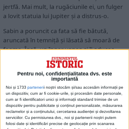
jertfă. Mai mult, la rugăciunile ei, un fulger
a lovit statuia lui Jupiter și a distrus-o.
Sabin a poruncit ca fata să fie bătută,
aruncată în temniță și lăsată să moară de
foame. Însă, un înger venea și îi aducea
mâncare.
Temnicerul Laodicius, văzând minunea, s-a
Pentru noi, confidențialitatea dvs. este
importantă
declarat creștin în fața guvernatorului.
Noi și 1733
parteneri
i noștri stocăm și/sau accesăm informații pe
Pentru aceasta, i s-a tăiat capul.
un dispozitiv, cum ar fi cookie-urile, și procesăm date personale,
cum ar fi identificatori unici și informații standard trimise de un
Glicheria a fost aruncată într-un cuptor din
dispozitiv pentru publicitate și conținut personalizate, măsurarea
reclamelor și a conținutului, cercetarea audienței și dezvoltarea
care a ieșit nevătămată, apoi a fost dată
serviciilor.
Cu permisiunea dvs., noi și partenerii noștri putem
fiarelor. Acestea nu au vrut însă să o
folosi date și identificări precise de geolocație prin scanarea