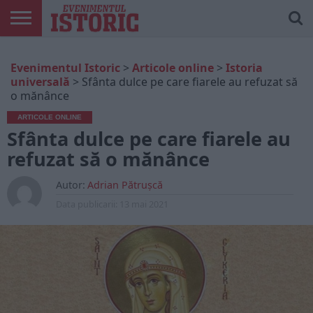
ARTICOLE
ONLINE
EDIȚII
ISTORIC
CONTUL
Evenimentul Istoric
>
Articole online
>
Istoria
TIPĂRITE
PLAY
MEU
universală
>
Sfânta dulce pe care fiarele au refuzat să
o mănânce
ARTICOLE ONLINE
Sfânta dulce pe care fiarele au
refuzat să o mănânce
Autor:
Adrian Pătrușcă
Data publicarii:
13 mai 2021