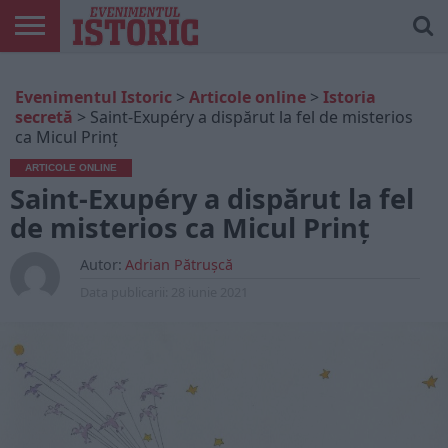
ARTICOLE
ONLINE
EDIȚII
ISTORIC
CONTUL
Evenimentul Istoric
>
Articole online
>
Istoria
TIPĂRITE
PLAY
MEU
secretă
>
Saint-Exupéry a dispărut la fel de misterios
ca Micul Prinț
ARTICOLE ONLINE
Saint-Exupéry a dispărut la fel
de misterios ca Micul Prinț
Autor:
Adrian Pătrușcă
Data publicarii:
28 iunie 2021