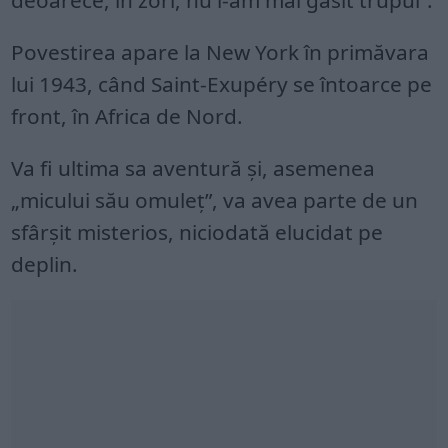
deoarece, în zori, nu i-am mai găsit trupul”.
Povestirea apare la New York în primăvara
lui 1943, când Saint-Exupéry se întoarce pe
front, în Africa de Nord.
Va fi ultima sa aventură și, asemenea
„micului său omuleț”, va avea parte de un
sfârșit misterios, niciodată elucidat pe
deplin.