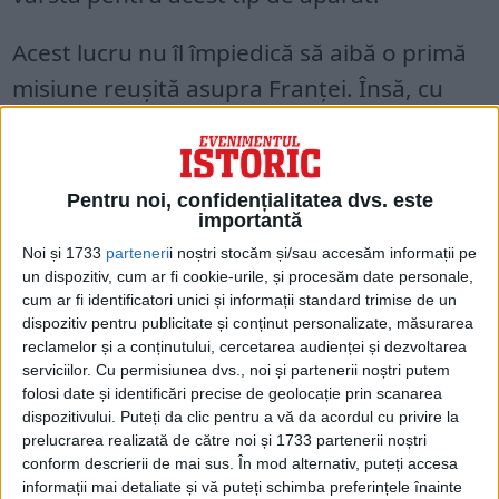
Acest lucru nu îl împiedică să aibă o primă
misiune reușită asupra Franței. Însă, cu
prilejul celui de-al doilea zbor, suferă un
accident la aterizare, după o manevră
greșită.
Pentru noi, confidențialitatea dvs. este
importantă
Noi și 1733
parteneri
i noștri stocăm și/sau accesăm informații pe
un dispozitiv, cum ar fi cookie-urile, și procesăm date personale,
cum ar fi identificatori unici și informații standard trimise de un
dispozitiv pentru publicitate și conținut personalizate, măsurarea
reclamelor și a conținutului, cercetarea audienței și dezvoltarea
serviciilor.
Cu permisiunea dvs., noi și partenerii noștri putem
folosi date și identificări precise de geolocație prin scanarea
dispozitivului. Puteți da clic pentru a vă da acordul cu privire la
prelucrarea realizată de către noi și 1733 partenerii noștri
conform descrierii de mai sus. În mod alternativ, puteți accesa
informații mai detaliate și vă puteți schimba preferințele înainte