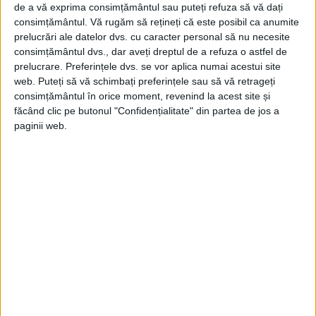
de a vă exprima consimțământul sau puteți refuza să vă dați
Statul major american îl îndepărtează pe
consimțământul.
Vă rugăm să rețineți că este posibil ca anumite
prelucrări ale datelor dvs. cu caracter personal să nu necesite
Saint-Exupéry din cadrul personalului
consimțământul dvs., dar aveți dreptul de a refuza o astfel de
navigant, însă, după câteva luni de
prelucrare. Preferințele dvs. se vor aplica numai acestui site
web. Puteți să vă schimbați preferințele sau să vă retrageți
dizgrație, obține permisiunea de a zbura
consimțământul în orice moment, revenind la acest site și
din nou, în primăvara lui 1944.
făcând clic pe butonul "Confidențialitate" din partea de jos a
paginii web.
Iată-l așadar în Sardinia, apoi în Corsica,
bază de plecare pentru noi misiuni de
recunoaștere pe o versiune a lui P-33 încă
și mai rapidă, pe care o descrie astfel în
„Scrisoare către un american”, redactată în
mai 1944:
„Am bucuria să particip din nou la aceste