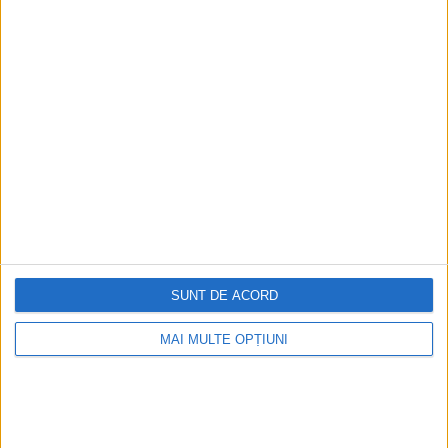
Ediția tipărită
Mai multe articole
SUNT DE ACORD
MAI MULTE OPȚIUNI