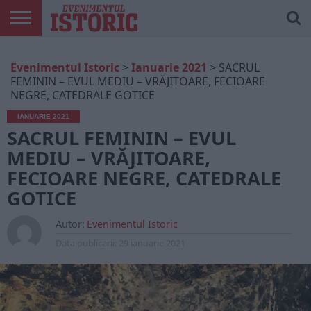
ARTICOLE
ONLINE
EDIȚII
ISTORIC
CONTUL
Evenimentul Istoric
>
Ianuarie 2021
>
SACRUL
TIPĂRITE
PLAY
MEU
FEMININ – EVUL MEDIU – VRĂJITOARE, FECIOARE
NEGRE, CATEDRALE GOTICE
IANUARIE 2021
SACRUL FEMININ – EVUL
MEDIU – VRĂJITOARE,
FECIOARE NEGRE, CATEDRALE
GOTICE
Autor:
Evenimentul Istoric
Data publicarii:
29 ianuarie 2021