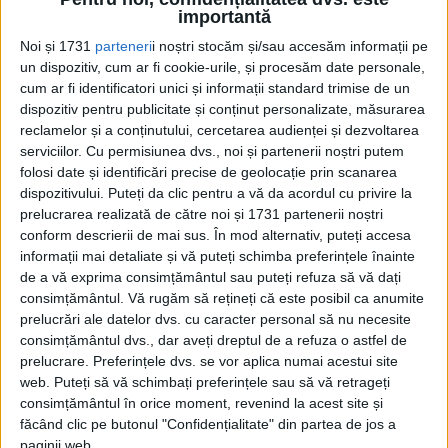
Ianuarie 2021
importantă
Noi și 1731
parteneri
i noștri stocăm și/sau accesăm informații pe
un dispozitiv, cum ar fi cookie-urile, și procesăm date personale,
Pagini:
1
2
3
cum ar fi identificatori unici și informații standard trimise de un
dispozitiv pentru publicitate și conținut personalizate, măsurarea
reclamelor și a conținutului, cercetarea audienței și dezvoltarea
Din ultima ediție ...
serviciilor.
Cu permisiunea dvs., noi și partenerii noștri putem
Regina României
folosi date și identificări precise de geolocație prin scanarea
Carol al II-lea și acțiunile sale care au ruinat
dispozitivului. Puteți da clic pentru a vă da acordul cu privire la
România Mare
prelucrarea realizată de către noi și 1731 partenerii noștri
Afaceri oneroase care au marcat România
conform descrierii de mai sus. În mod alternativ, puteți accesa
modernă: Strousberg și Hallier
informații mai detaliate și vă puteți schimba preferințele înainte
de a vă exprima consimțământul sau puteți refuza să vă dați
consimțământul.
Vă rugăm să rețineți că este posibil ca anumite
prelucrări ale datelor dvs. cu caracter personal să nu necesite
ETICHETE:
consimțământul dvs., dar aveți dreptul de a refuza o astfel de
PUBLICAT IN CATEGORIILE:
IANUARIE 2021
prelucrare. Preferințele dvs. se vor aplica numai acestui site
DISTRIBUIE ȘTIREA:
FACEBOOK
|
TWITTER
web. Puteți să vă schimbați preferințele sau să vă retrageți
DACĂ VA PLAC MATERIALELE PUBLICATE, VA INVITĂM SĂ NE URMĂRIȚI
consimțământul în orice moment, revenind la acest site și
ȘI PE
PAGINA NOASTRĂ DE FACEBOOK
făcând clic pe butonul "Confidențialitate" din partea de jos a
paginii web.