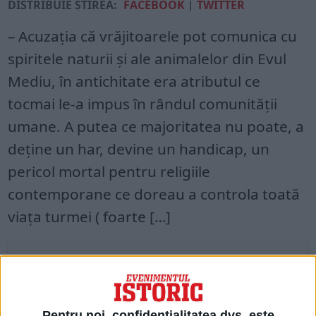
DISTRIBUIE ȘTIREA:
FACEBOOK
|
TWITTER
– Acuzația că vrăjitoarele pot comunica cu
spiritele naturii și ale animalelor din Evul
Mediu, în antichitate era atributul ce
tocmai le-a impus în rândul comunității
umane. A putea ce majoritatea nu poate, a
deține un har, devine un handicap, un
pericol mortal pentru religiile
contemporane ce doreau a controla toată
viața turmei ( foarte […]
Acces restricționat. Dacă doriți să citiți
acest articol, mergeți pe
edituradecarte.ro
și achiziționați ediția
Pentru noi, confidențialitatea dvs. este