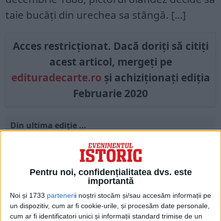
taie bucăți din urechea sa stângă. […]
Acces restricționat. Dacă doriți să citiți
acest articol, mergeți pe
edituradecarte.ro
și achiziționați ediția
Februarie 2020
Din ultima ediție ...
Regina României
Carol al II-lea și acțiunile sale care au ruinat
România Mare
Pentru noi, confidențialitatea dvs. este
Afaceri oneroase care au marcat România
importantă
modernă: Strousberg și Hallier
Noi și 1733
parteneri
i noștri stocăm și/sau accesăm informații pe
un dispozitiv, cum ar fi cookie-urile, și procesăm date personale,
cum ar fi identificatori unici și informații standard trimise de un
ETICHETE:
URECHE
,
VAN GOGH