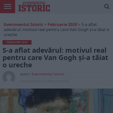
ARTICOLE
ONLINE
EDIȚII
ISTORIC
CONTUL
Evenimentul Istoric
>
Februarie 2020
>
S-a aflat
TIPĂRITE
PLAY
MEU
adevărul: motivul real pentru care Van Gogh și-a tăiat o
ureche
FEBRUARIE 2020
S-a aflat adevărul: motivul real
pentru care Van Gogh și-a tăiat
o ureche
Autor:
Evenimentul Istoric
Data publicarii:
21 februarie 2020