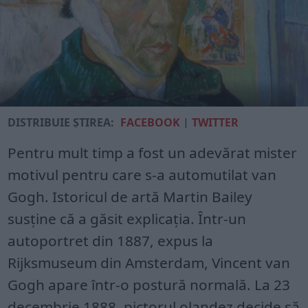
DISTRIBUIE ȘTIREA:
FACEBOOK
|
TWITTER
Pentru mult timp a fost un adevărat mister
motivul pentru care s-a automutilat van
Gogh. Istoricul de artă Martin Bailey
susține că a găsit explicația. Într-un
autoportret din 1887, expus la
Rijksmuseum din Amsterdam, Vincent van
Gogh apare într-o postură normală. La 23
decembrie 1888, pictorul olandez decide să