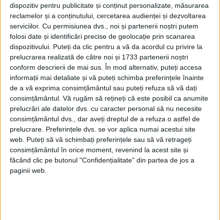
dispozitiv pentru publicitate și conținut personalizate, măsurarea
PUBLICAT IN CATEGORIILE:
FEBRUARIE 2020
reclamelor și a conținutului, cercetarea audienței și dezvoltarea
DISTRIBUIE ȘTIREA:
FACEBOOK
|
TWITTER
serviciilor.
Cu permisiunea dvs., noi și partenerii noștri putem
DACĂ VA PLAC MATERIALELE PUBLICATE, VA INVITĂM SĂ NE URMĂRIȚI
folosi date și identificări precise de geolocație prin scanarea
ȘI PE
PAGINA NOASTRĂ DE FACEBOOK
dispozitivului. Puteți da clic pentru a vă da acordul cu privire la
prelucrarea realizată de către noi și 1733 partenerii noștri
conform descrierii de mai sus. În mod alternativ, puteți accesa
RECOMANDARI PENTRU TINE
informații mai detaliate și vă puteți schimba preferințele înainte
de a vă exprima consimțământul sau puteți refuza să vă dați
Istoria sloturilor: de la primele aparate
consimțământul.
Vă rugăm să rețineți că este posibil ca anumite
la sloturile online
prelucrări ale datelor dvs. cu caracter personal să nu necesite
consimțământul dvs., dar aveți dreptul de a refuza o astfel de
prelucrare. Preferințele dvs. se vor aplica numai acestui site
web. Puteți să vă schimbați preferințele sau să vă retrageți
Istoria dezvoltării cazinourilor în
consimțământul în orice moment, revenind la acest site și
România: de la saloane sociale, la era
digitală
făcând clic pe butonul "Confidențialitate" din partea de jos a
paginii web.
Figuri istorice celebre în sloturile online:
De la Cleopatra până la Iulius Cezar și
Napoleon Bonaparte