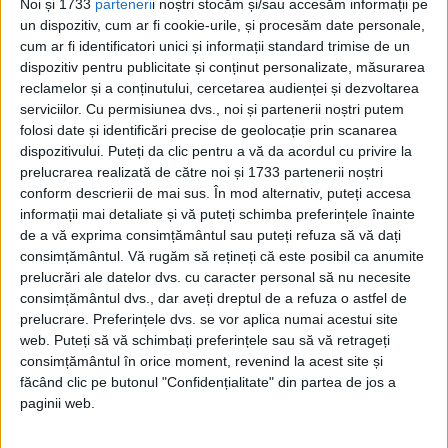
colonii cuprindeau aproape întreaga
Noi și 1733
parteneri
i noștri stocăm și/sau accesăm informații pe
un dispozitiv, cum ar fi cookie-urile, și procesăm date personale,
Americă Latină de azi.
cum ar fi identificatori unici și informații standard trimise de un
dispozitiv pentru publicitate și conținut personalizate, măsurarea
FUGA
reclamelor și a conținutului, cercetarea audienței și dezvoltarea
serviciilor.
Cu permisiunea dvs., noi și partenerii noștri putem
Conform
history.info
, după căderea
folosi date și identificări precise de geolocație prin scanarea
regimului Napoleon, Joseph a fugit în SUA
dispozitivului. Puteți da clic pentru a vă da acordul cu privire la
prelucrarea realizată de către noi și 1733 partenerii noștri
și a trăit în New York și Philadelphia. A
conform descrierii de mai sus. În mod alternativ, puteți accesa
cumpărat o fermă bogată în New Jersey,
informații mai detaliate și vă puteți schimba preferințele înainte
de a vă exprima consimțământul sau puteți refuza să vă dați
unde în final s-a și stabilit.
consimțământul.
Vă rugăm să rețineți că este posibil ca anumite
prelucrări ale datelor dvs. cu caracter personal să nu necesite
A construit o vilă uriașă cu o grădină
consimțământul dvs., dar aveți dreptul de a refuza o astfel de
prelucrare. Preferințele dvs. se vor aplica numai acestui site
superbă, toate de pe urma banilor obținuți
web. Puteți să vă schimbați preferințele sau să vă retrageți
din vânzarea bijuteriilor familiei regale din
consimțământul în orice moment, revenind la acest site și
făcând clic pe butonul "Confidențialitate" din partea de jos a
Spania, pe care le-a furat înainte de a fugi
paginii web.
în SUA.