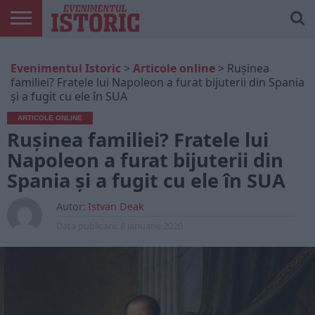
ARTICOLE
ONLINE
EDIȚII
ISTORIC
CONTUL
Evenimentul Istoric
>
Articole online
>
Rușinea
TIPĂRITE
PLAY
MEU
familiei? Fratele lui Napoleon a furat bijuterii din Spania
și a fugit cu ele în SUA
ARTICOLE ONLINE
Rușinea familiei? Fratele lui
Napoleon a furat bijuterii din
Spania și a fugit cu ele în SUA
Autor:
Istvan Deak
Data publicarii:
8 ianuarie 2020