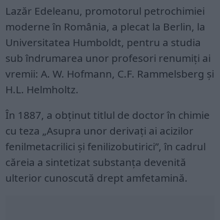
Lazăr Edeleanu, promotorul petrochimiei
moderne în România, a plecat la Berlin, la
Universitatea Humboldt, pentru a studia
sub îndrumarea unor profesori renumiţi ai
vremii: A. W. Hofmann, C.F. Rammelsberg şi
H.L. Helmholtz.
În 1887, a obţinut titlul de doctor în chimie
cu teza „Asupra unor derivaţi ai acizilor
fenilmetacrilici şi fenilizobutirici”, în cadrul
căreia a sintetizat substanţa devenită
ulterior cunoscută drept amfetamină.