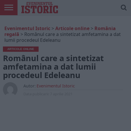
ARTICOLE
ONLINE
EDIȚII
ISTORIC
CONTUL
Evenimentul Istoric
>
Articole online
>
România
TIPĂRITE
PLAY
MEU
regală
>
Românul care a sintetizat amfetamina a dat
lumii procedeul Edeleanu
ARTICOLE ONLINE
Românul care a sintetizat
amfetamina a dat lumii
procedeul Edeleanu
Autor:
Evenimentul Istoric
Data publicarii:
7 aprilie 2021