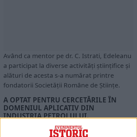
Având ca mentor pe dr. C. Istrati, Edeleanu
a participat la diverse activităţi ştiinţifice şi
alături de acesta s-a numărat printre
fondatorii Societăţii Române de Ştiinţe.
A OPTAT PENTRU CERCETĂRILE ÎN
DOMENIUL APLICATIV DIN
INDUSTRIA PETROLULUI.
Prin concursul profesorului Ludovic