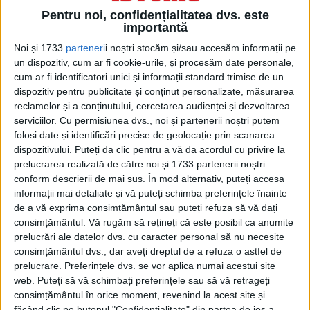
Mrazec a fost numit director al
Pentru noi, confidențialitatea dvs. este
laboratorului de chimie al serviciului
importantă
minelor aparţinând Ministerului
Noi și 1733
parteneri
i noștri stocăm și/sau accesăm informații pe
un dispozitiv, cum ar fi cookie-urile, și procesăm date personale,
Agriculturii, Industriei, Comerţului şi
cum ar fi identificatori unici și informații standard trimise de un
Domeniilor.
dispozitiv pentru publicitate și conținut personalizate, măsurarea
reclamelor și a conținutului, cercetarea audienței și dezvoltarea
serviciilor.
Cu permisiunea dvs., noi și partenerii noștri putem
Întâlnirea sa cu Georg Solmssen,
folosi date și identificări precise de geolocație prin scanarea
reprezentantul concernului german care
dispozitivului. Puteți da clic pentru a vă da acordul cu privire la
prelucrarea realizată de către noi și 1733 partenerii noștri
construia rafinăria Vega Ploieşti, i-a facilitat
conform descrierii de mai sus. În mod alternativ, puteți accesa
numirea în funcţia de director al
informații mai detaliate și vă puteți schimba preferințele înainte
de a vă exprima consimțământul sau puteți refuza să vă dați
laboratorului de cercetări ştiinţifice.
consimțământul.
Vă rugăm să rețineți că este posibil ca anumite
prelucrări ale datelor dvs. cu caracter personal să nu necesite
Pe Lazăr Edeleanu îl interesa obţinerea
consimțământul dvs., dar aveți dreptul de a refuza o astfel de
prelucrare. Preferințele dvs. se vor aplica numai acestui site
unui petrol lampant de bună calitate care
web. Puteți să vă schimbați preferințele sau să vă retrageți
să poată fi comercializat pe piaţa
consimțământul în orice moment, revenind la acest site și
făcând clic pe butonul "Confidențialitate" din partea de jos a