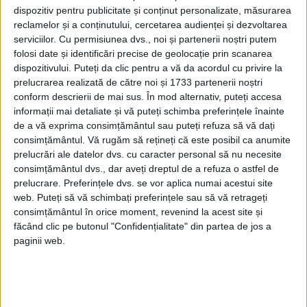
26 august 1977 când, prin telegrama nr.
dispozitiv pentru publicitate și conținut personalizate, măsurarea
reclamelor și a conținutului, cercetarea audienței și dezvoltarea
06283, ambasada americană de la
serviciilor.
Cu permisiunea dvs., noi și partenerii noștri putem
Bucureşti informa Departamentul de Stat
folosi date și identificări precise de geolocație prin scanarea
dispozitivului. Puteți da clic pentru a vă da acordul cu privire la
că ministrul român de externe, George
prelucrarea realizată de către noi și 1733 partenerii noștri
Macovescu, a comunicat dorinţa părţii
conform descrierii de mai sus. În mod alternativ, puteți accesa
informații mai detaliate și vă puteți schimba preferințele înainte
române ca vizita lui Nicolae Ceauşescu în
de a vă exprima consimțământul sau puteți refuza să vă dați
S.U.A. să aibă loc după 15 martie 1978.
consimțământul.
Vă rugăm să rețineți că este posibil ca anumite
prelucrări ale datelor dvs. cu caracter personal să nu necesite
Motivul invocat era acela că, după vizita
consimțământul dvs., dar aveți dreptul de a refuza o astfel de
precedentă efectuată în perioada iernii (4-
prelucrare. Preferințele dvs. se vor aplica numai acestui site
web. Puteți să vă schimbați preferințele sau să vă retrageți
7 decembrie 1973), Nicolae Ceauşescu ar
consimțământul în orice moment, revenind la acest site și
prefera o perioada a anului mai favorabilă.
făcând clic pe butonul "Confidențialitate" din partea de jos a
paginii web.
Evident, totodată, Macovescu s-a interesat
şi asupra datei preconizate de partea
americană.