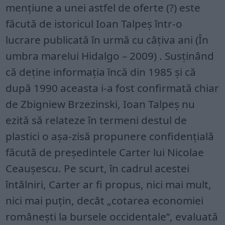
menţiune a unei astfel de oferte (?) este
făcută de istoricul Ioan Talpeş într-o
lucrare publicată în urmă cu câţiva ani (În
umbra marelui Hidalgo – 2009) . Susţinând
că deţine informaţia încă din 1985 şi că
după 1990 aceasta i-a fost confirmată chiar
de Zbigniew Brzezinski, Ioan Talpeş nu
ezită să relateze în termeni destul de
plastici o aşa-zisă propunere confidenţială
făcută de preşedintele Carter lui Nicolae
Ceauşescu. Pe scurt, în cadrul acestei
întâlniri, Carter ar fi propus, nici mai mult,
nici mai puţin, decât „cotarea economiei
româneşti la bursele occidentale”, evaluată