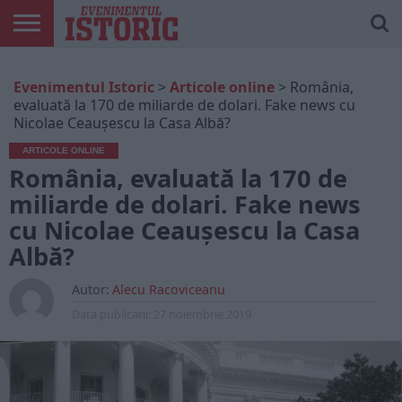
ARTICOLE
ONLINE
EDIȚII
ISTORIC
CONTUL
Evenimentul Istoric
>
Articole online
>
România,
TIPĂRITE
PLAY
MEU
evaluată la 170 de miliarde de dolari. Fake news cu
Nicolae Ceaușescu la Casa Albă?
ARTICOLE ONLINE
România, evaluată la 170 de
miliarde de dolari. Fake news
cu Nicolae Ceaușescu la Casa
Albă?
Autor:
Alecu Racoviceanu
Data publicarii:
27 noiembrie 2019