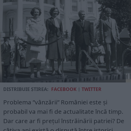
DISTRIBUIE ȘTIREA:
FACEBOOK
|
TWITTER
Problema ”vânzării” României este și
probabil va mai fi de actualitate încă timp.
Dar care ar fi prețul înstrăinării patriei? De
câțiva ani există o dispută între istorici