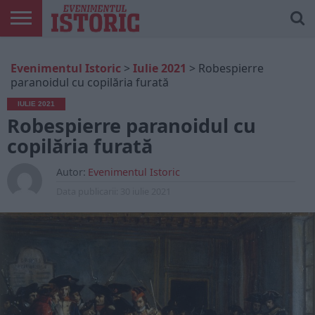
ARTICOLE
ONLINE
EDIȚII
ISTORIC
CONTUL
Evenimentul Istoric
>
Iulie 2021
>
Robespierre
TIPĂRITE
PLAY
MEU
paranoidul cu copilăria furată
IULIE 2021
Robespierre paranoidul cu
copilăria furată
Autor:
Evenimentul Istoric
Data publicarii:
30 iulie 2021