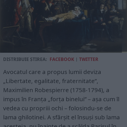
DISTRIBUIE ȘTIREA:
FACEBOOK
|
TWITTER
Avocatul care a propus lumii deviza
„Libertate, egalitate, fraternitate”,
Maximilien Robespierre (1758-1794), a
impus în Franța „forța binelui” – așa cum îl
vedea cu propriii ochi – folosindu-se de
lama ghilotinei. A sfârșit el însuși sub lama
acesteia, nu înainte de a scălda Parisul în