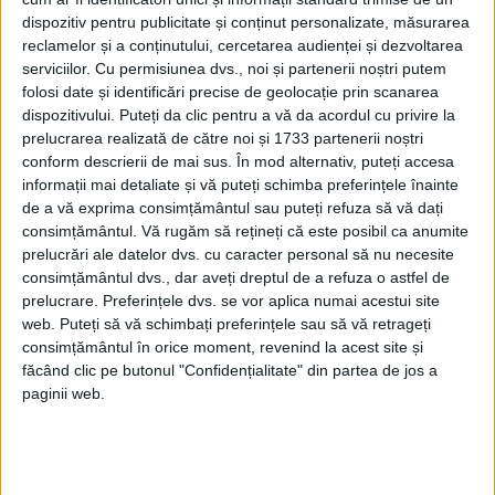
dispozitiv pentru publicitate și conținut personalizate, măsurarea
ETICHETE:
reclamelor și a conținutului, cercetarea audienței și dezvoltarea
PUBLICAT IN CATEGORIILE:
IULIE 2021
serviciilor.
Cu permisiunea dvs., noi și partenerii noștri putem
DISTRIBUIE ȘTIREA:
FACEBOOK
|
TWITTER
folosi date și identificări precise de geolocație prin scanarea
DACĂ VA PLAC MATERIALELE PUBLICATE, VA INVITĂM SĂ NE URMĂRIȚI
dispozitivului. Puteți da clic pentru a vă da acordul cu privire la
ȘI PE
PAGINA NOASTRĂ DE FACEBOOK
prelucrarea realizată de către noi și 1733 partenerii noștri
conform descrierii de mai sus. În mod alternativ, puteți accesa
informații mai detaliate și vă puteți schimba preferințele înainte
RECOMANDARI PENTRU TINE
de a vă exprima consimțământul sau puteți refuza să vă dați
consimțământul.
Vă rugăm să rețineți că este posibil ca anumite
Istoria sloturilor: de la primele aparate
prelucrări ale datelor dvs. cu caracter personal să nu necesite
la sloturile online
consimțământul dvs., dar aveți dreptul de a refuza o astfel de
prelucrare. Preferințele dvs. se vor aplica numai acestui site
web. Puteți să vă schimbați preferințele sau să vă retrageți
consimțământul în orice moment, revenind la acest site și
Istoria dezvoltării cazinourilor în
făcând clic pe butonul "Confidențialitate" din partea de jos a
România: de la saloane sociale, la era
digitală
paginii web.
Figuri istorice celebre în sloturile online:
De la Cleopatra până la Iulius Cezar și