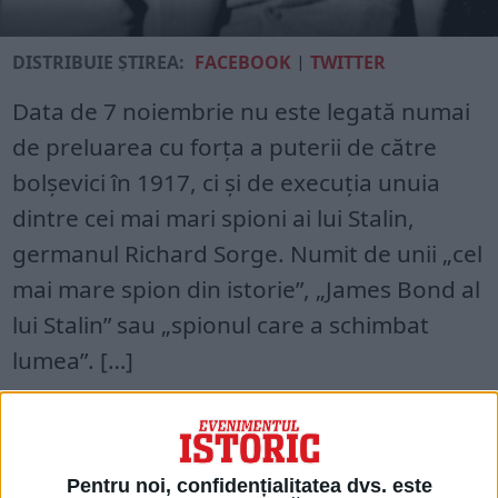
DISTRIBUIE ȘTIREA:
FACEBOOK
|
TWITTER
Data de 7 noiembrie nu este legată numai
de preluarea cu forța a puterii de către
bolșevici în 1917, ci și de execuția unuia
dintre cei mai mari spioni ai lui Stalin,
germanul Richard Sorge. Numit de unii „cel
mai mare spion din istorie”, „James Bond al
lui Stalin” sau „spionul care a schimbat
lumea”. […]
Acces restricționat. Dacă doriți să citiți
acest articol, mergeți pe
Pentru noi, confidențialitatea dvs. este