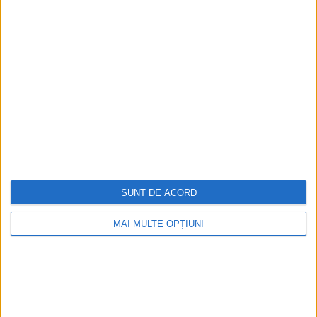
Ediția tipărită
Mai multe articole
SUNT DE ACORD
MAI MULTE OPȚIUNI
CELE MAI VIZITATE