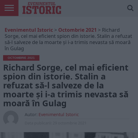
ARTICOLE
ONLINE
EDIȚII
ISTORIC
CONTUL
Evenimentul Istoric
>
Octombrie 2021
>
Richard
TIPĂRITE
PLAY
MEU
Sorge, cel mai eficient spion din istorie. Stalin a refuzat
să-l salveze de la moarte și i-a trimis nevasta să moară
în Gulag
OCTOMBRIE 2021
Richard Sorge, cel mai eficient
spion din istorie. Stalin a
refuzat să-l salveze de la
moarte și i-a trimis nevasta să
moară în Gulag
Autor:
Evenimentul Istoric
Data publicarii:
29 octombrie 2021