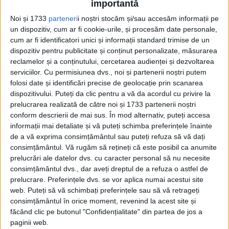
edituradecarte.ro
și achiziționați ediția
importantă
Octombrie 2021
Noi și 1733
parteneri
i noștri stocăm și/sau accesăm informații pe
un dispozitiv, cum ar fi cookie-urile, și procesăm date personale,
cum ar fi identificatori unici și informații standard trimise de un
Din ultima ediție ...
dispozitiv pentru publicitate și conținut personalizate, măsurarea
reclamelor și a conținutului, cercetarea audienței și dezvoltarea
Regina României
serviciilor.
Cu permisiunea dvs., noi și partenerii noștri putem
Carol al II-lea și acțiunile sale care au ruinat
folosi date și identificări precise de geolocație prin scanarea
România Mare
dispozitivului. Puteți da clic pentru a vă da acordul cu privire la
Afaceri oneroase care au marcat România
prelucrarea realizată de către noi și 1733 partenerii noștri
modernă: Strousberg și Hallier
conform descrierii de mai sus. În mod alternativ, puteți accesa
informații mai detaliate și vă puteți schimba preferințele înainte
de a vă exprima consimțământul sau puteți refuza să vă dați
ETICHETE:
consimțământul.
Vă rugăm să rețineți că este posibil ca anumite
prelucrări ale datelor dvs. cu caracter personal să nu necesite
PUBLICAT IN CATEGORIILE:
OCTOMBRIE 2021
consimțământul dvs., dar aveți dreptul de a refuza o astfel de
DISTRIBUIE ȘTIREA:
FACEBOOK
|
TWITTER
prelucrare. Preferințele dvs. se vor aplica numai acestui site
DACĂ VA PLAC MATERIALELE PUBLICATE, VA INVITĂM SĂ NE URMĂRIȚI
web. Puteți să vă schimbați preferințele sau să vă retrageți
ȘI PE
PAGINA NOASTRĂ DE FACEBOOK
consimțământul în orice moment, revenind la acest site și
făcând clic pe butonul "Confidențialitate" din partea de jos a
paginii web.
RECOMANDARI PENTRU TINE