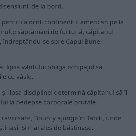
isensiunii de la bord.
 pentru a ocoli continentul american pe la
multe săptămâni de furtună, căpitanul
l, îndreptându-se spre Capul Bunei
: lipsa vântului obligă echipajul să
le cu vâsle.
i și lipsa disciplinei determină căpitanul să îi
ui la pedepse corporale brutale.
e traversare, Bounty ajunge în Tahiti, unde
tinași. Și mai ales de băștinașe.