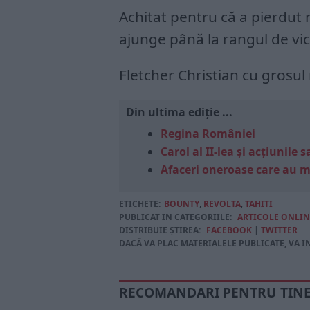
Achitat pentru că a pierdut n
ajunge până la rangul de vi
Fletcher Christian cu grosul r
Din ultima ediție ...
Regina României
Carol al II-lea și acțiunil
Afaceri oneroase care au 
ETICHETE:
BOUNTY
,
REVOLTA
,
TAHITI
PUBLICAT IN CATEGORIILE:
ARTICOLE ONLIN
DISTRIBUIE ȘTIREA:
FACEBOOK
|
TWITTER
DACĂ VA PLAC MATERIALELE PUBLICATE, VA I
RECOMANDARI PENTRU TIN