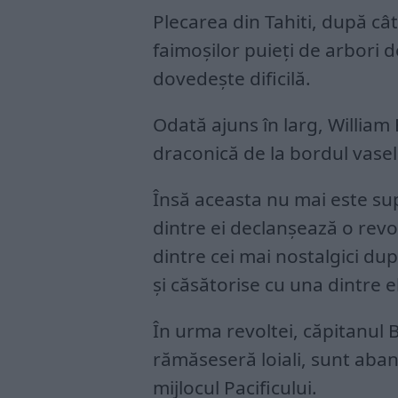
Plecarea din Tahiti, după c
faimoșilor puieți de arbori de
dovedește dificilă.
Odată ajuns în larg, William 
draconică de la bordul vase
Însă aceasta nu mai este sup
dintre ei declanșează o revolt
dintre cei mai nostalgici dup
și căsătorise cu una dintre e
În urma revoltei, căpitanul B
rămăseseră loiali, sunt aban
mijlocul Pacificului.