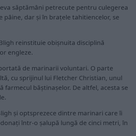
âteva săptămâni petrecute pentru culegerea
 pâine, dar și în brațele tahitiencelor, se
Bligh reinstituie obișnuita disciplină
lor engleze.
ortată de marinarii voluntari. O parte
ă, cu sprijinul lui Fletcher Christian, unul
ă farmecul băștinașelor. De altfel, acesta se
le.
ligh și optsprezece dintre marinari care îi
donați într-o șalupă lungă de cinci metri, în