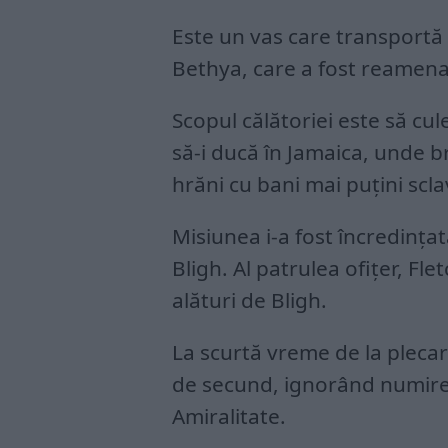
Este un vas care transportă 
Bethya, care a fost reamena
Scopul călătoriei este să cul
să-i ducă în Jamaica, unde br
hrăni cu bani mai puțini sclav
Misiunea i-a fost încredința
Bligh. Al patrulea ofițer, Fle
alături de Bligh.
La scurtă vreme de la plecare
de secund, ignorând numirea 
Amiralitate.