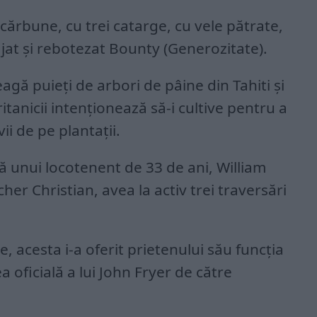
cărbune, cu trei catarge, cu vele pătrate,
jat și rebotezat Bounty (Generozitate).
eagă puieți de arbori de pâine din Tahiti și
itanicii intenționează să-i cultive pentru a
ii de pe plantații.
tă unui locotenent de 33 de ani, William
tcher Christian, avea la activ trei traversări
, acesta i-a oferit prietenului său funcția
oficială a lui John Fryer de către