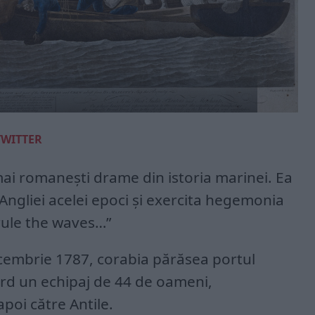
TWITTER
mai romanești drame din istoria marinei. Ea
 Angliei acelei epoci și exercita hegemonia
 rule the waves…”
ecembrie 1787, corabia părăsea portul
rd un echipaj de 44 de oameni,
poi către Antile.