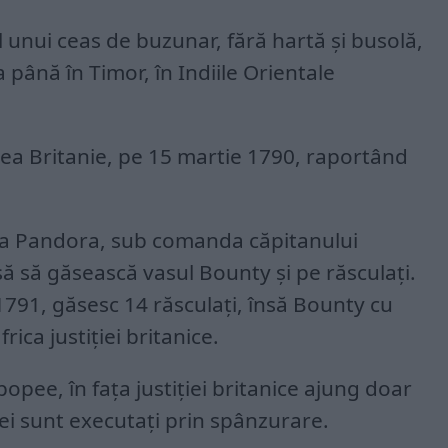
l unui ceas de buzunar, fără hartă și busolă,
 până în Timor, în Indiile Orientale
rea Britanie, pe 15 martie 1790, raportând
ia Pandora, sub comanda căpitanului
ă să găsească vasul Bounty și pe răsculați.
 1791, găsesc 14 răsculați, însă Bounty cu
rica justiției britanice.
opee, în fața justiției britanice ajung doar
rei sunt executați prin spânzurare.