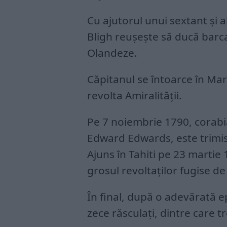
Cu ajutorul unui sextant și a
Bligh reușește să ducă barca
Olandeze.
Căpitanul se întoarce în Ma
revolta Amiralității.
Pe 7 noiembrie 1790, corab
Edward Edwards, este trimis
Ajuns în Tahiti pe 23 martie
grosul revoltaților fugise de f
În final, după o adevărată ep
zece răsculați, dintre care t