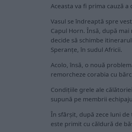
Aceasta va fi prima cauză a d
Vasul se îndreaptă spre vest
Capul Horn. Însă, după mai 
decide să schimbe itineraru
Speranțe, în sudul Africii.
Acolo, însă, o nouă problemă
remorcheze corabia cu bărci
Condițiile grele ale călătorie
supună pe membrii echipajul
În sfârșit, după zece luni d
este primit cu căldură de băș