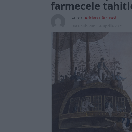
farmecele tahiti
Autor:
Adrian Pătrușcă
Data publicarii:
28 aprilie 2021