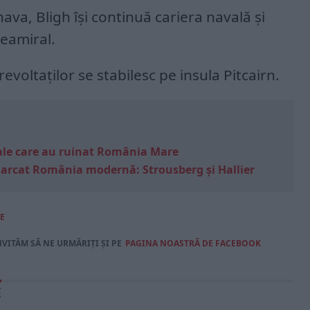
ava, Bligh își continuă cariera navală și
ceamiral.
evoltaților se stabilesc pe insula Pitcairn.
e sale care au ruinat România Mare
marcat România modernă: Strousberg și Hallier
E
NVITĂM SĂ NE URMĂRIȚI ȘI PE
PAGINA NOASTRĂ DE FACEBOOK
E