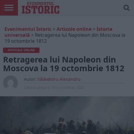
ARTICOLE
ONLINE
EDIȚII
ISTORIC
CONTUL
Evenimentul Istoric
>
Articole online
>
Istoria
TIPĂRITE
PLAY
MEU
universală
>
Retragerea lui Napoleon din Moscova la
19 octombrie 1812
ARTICOLE ONLINE
Retragerea lui Napoleon din
Moscova la 19 octombrie 1812
Autor:
Sălăvăstru Alexandru
Data publicarii:
19 octombrie 2022