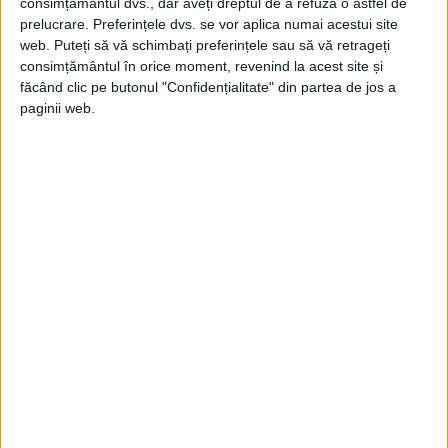
consimțământul dvs., dar aveți dreptul de a refuza o astfel de
prelucrare. Preferințele dvs. se vor aplica numai acestui site
web. Puteți să vă schimbați preferințele sau să vă retrageți
consimțământul în orice moment, revenind la acest site și
În timpul retragerii dezastruoase, armata
făcând clic pe butonul "Confidențialitate" din partea de jos a
paginii web.
lui Napoleon a suferit hărțuiri continue din
partea unei armate rusești brusc agresive
și nemiloase. Hăituită de foame și de lăncile
mortale ale cazacilor, armata decimată a
ajuns la râul Berezina la sfârșitul lunii
noiembrie, dar și-a găsit drumul blocat de
ruși. Pe 26 noiembrie, Napoleon a forțat o
trecere la Studienka, iar când grosul
armatei sale a trecut râul trei zile mai
târziu, a fost nevoit să ardă podurile
improvizate în urma sa, lăsând în urmă