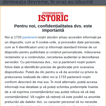
dimineața devreme, în oraș au izbucnit
incendii provocate de patrioții ruși, iar
cartierul de iarnă al Marii Armate a fost
distrus. După ce a așteptat o lună pentru o
Pentru noi, confidențialitatea dvs. este
importantă
capitulare care nu a mai venit, Napoleon,
Noi și 1733
parteneri
i noștri stocăm și/sau accesăm informații pe
confruntat cu începutul iernii rusești, a fost
un dispozitiv, cum ar fi cookie-urile, și procesăm date personale,
nevoit să ordone armatei sale înfometate
cum ar fi identificatori unici și informații standard trimise de un
dispozitiv pentru publicitate și conținut personalizate, măsurarea
să părăsească Moscova.
reclamelor și a conținutului, cercetarea audienței și dezvoltarea
serviciilor.
Cu permisiunea dvs., noi și partenerii noștri putem
folosi date și identificări precise de geolocație prin scanarea
dispozitivului. Puteți da clic pentru a vă da acordul cu privire la
prelucrarea realizată de către noi și 1733 partenerii noștri
conform descrierii de mai sus. În mod alternativ, puteți accesa
informații mai detaliate și vă puteți schimba preferințele înainte
de a vă exprima consimțământul sau puteți refuza să vă dați
consimțământul.
Vă rugăm să rețineți că este posibil ca anumite
prelucrări ale datelor dvs. cu caracter personal să nu necesite