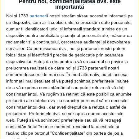
România a înregistrat peste 900.000 de
Pentru noi, confidențialitatea dvs. este
importantă
morţi, răniţi, dispăruţi, prizonieri, răniţi şi
Noi și 1733
parteneri
i noștri stocăm și/sau accesăm informații pe
invalizi, din care circa 92.000 de militari
un dispozitiv, cum ar fi cookie-urile, și procesăm date personale,
cum ar fi identificatori unici și informații standard trimise de un
decedaţi.
dispozitiv pentru publicitate și conținut personalizate, măsurarea
reclamelor și a conținutului, cercetarea audienței și dezvoltarea
După Primul Război Mondial, încheiat în
serviciilor.
Cu permisiunea dvs., noi și partenerii noștri putem
folosi date și identificări precise de geolocație prin scanarea
anul 1918, au fost adoptate diferite legi,
dispozitivului. Puteți da clic pentru a vă da acordul cu privire la
prin care participanţii la campanii şi urmaşii
prelucrarea realizată de către noi și 1733 partenerii noștri
conform descrierii de mai sus. În mod alternativ, puteți accesa
lor au primit diferite drepturi şi avantaje
informații mai detaliate și vă puteți schimba preferințele înainte
reparatorii.
de a vă exprima consimțământul sau puteți refuza să vă dați
consimțământul.
Vă rugăm să rețineți că este posibil ca anumite
prelucrări ale datelor dvs. cu caracter personal să nu necesite
Astfel, prin Legea din 13 ianuarie 1918,
consimțământul dvs., dar aveți dreptul de a refuza o astfel de
participanţii la Primul Război Mondial care
prelucrare. Preferințele dvs. se vor aplica numai acestui site
web. Puteți să vă schimbați preferințele sau să vă retrageți
au fost decoraţi cu Medalia Virtutea
consimțământul în orice moment, revenind la acest site și
Militară de război clasa I, au primit o
făcând clic pe butonul "Confidențialitate" din partea de jos a