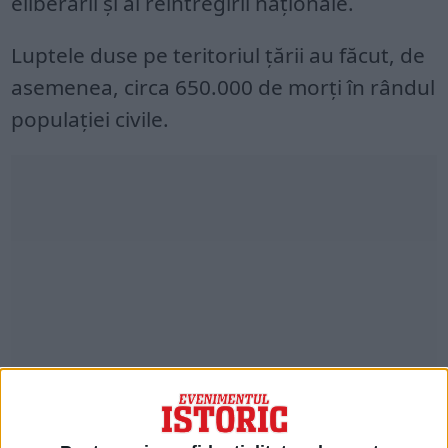
eliberării şi al reîntregirii naţionale.
Luptele duse pe teritoriul ţării au făcut, de
asemenea, circa 650.000 de morţi în rândul
populaţiei civile.
În cel de-al Doilea Război Mondial,