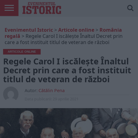
ARTICOLE
ONLINE
EDIȚII
ISTORIC
CONTUL
Evenimentul Istoric
>
Articole online
>
România
TIPĂRITE
PLAY
MEU
regală
>
Regele Carol I iscălește Înaltul Decret prin
care a fost instituit titlul de veteran de război
ARTICOLE ONLINE
Regele Carol I iscălește Înaltul
Decret prin care a fost instituit
titlul de veteran de război
Autor:
Cătălin Pena
Data publicarii:
29 aprilie 2021