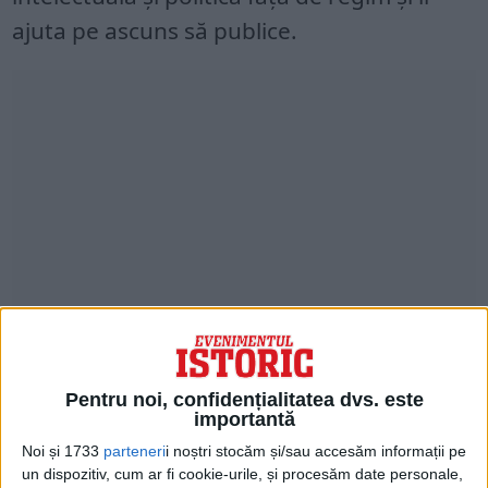
ajuta pe ascuns să publice.
Casa lui Croce din Torino a devenit o
destinație populară pentru antifasciști și,
Pentru noi, confidențialitatea dvs. este
importantă
după război, Amendola împreună cu
Noi și 1733
parteneri
i noștri stocăm și/sau accesăm informații pe
comuniști precum Eugenio Reale au
un dispozitiv, cum ar fi cookie-urile, și procesăm date personale,