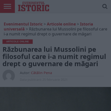
ARTICOLE
ONLINE
EDIȚII
ISTORIC
CONTUL
Evenimentul Istoric
>
Articole online
>
Istoria
TIPĂRITE
PLAY
MEU
universală
>
Răzbunarea lui Mussolini pe filosoful care
i-a numit regimul drept o guvernare de măgari
ARTICOLE ONLINE
Răzbunarea lui Mussolini pe
filosoful care i-a numit regimul
drept o guvernare de măgari
Autor:
Cătălin Pena
Data publicarii:
25 februarie 2021