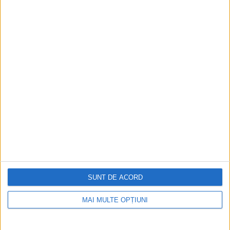
El a refuzat să ocupe funcția de președinte
provizoriu al Italiei.
Pagini:
1
2
Din ultima ediție ...
Regina României
SUNT DE ACORD
Carol al II-lea și acțiunile sale care au ruinat
România Mare
MAI MULTE OPȚIUNI
Afaceri oneroase care au marcat România
modernă: Strousberg și Hallier