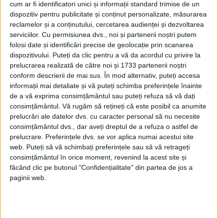
dezvăluit că Croce a oferit ajutor atât
cum ar fi identificatori unici și informații standard trimise de un
dispozitiv pentru publicitate și conținut personalizate, măsurarea
membrilor rezistenței liberale, cât și celor
reclamelor și a conținutului, cercetarea audienței și dezvoltarea
marxiști în anii fascismului.
serviciilor.
Cu permisiunea dvs., noi și partenerii noștri putem
folosi date și identificări precise de geolocație prin scanarea
dispozitivului. Puteți da clic pentru a vă da acordul cu privire la
CROCE A FOST SERIOS AMENINȚAT DE
prelucrarea realizată de către noi și 1733 partenerii noștri
REGIMUL LUI MUSSOLINI
conform descrierii de mai sus. În mod alternativ, puteți accesa
informații mai detaliate și vă puteți schimba preferințele înainte
Însă, singurul act de violență fizică pe care
de a vă exprima consimțământul sau puteți refuza să vă dați
l-a suferit din partea fascistilor a fost
consimțământul.
Vă rugăm să rețineți că este posibil ca anumite
prelucrări ale datelor dvs. cu caracter personal să nu necesite
jefuirea casei și a bibliotecii sale din Napoli
consimțământul dvs., dar aveți dreptul de a refuza o astfel de
în noiembrie 1926.
prelucrare. Preferințele dvs. se vor aplica numai acestui site
web. Puteți să vă schimbați preferințele sau să vă retrageți
consimțământul în orice moment, revenind la acest site și
A reușit să rămână în afara închisorilor
făcând clic pe butonul "Confidențialitate" din partea de jos a
datorită reputației sale.
paginii web.
Totuși, a fost supravegheat cu mare
atenție, iar munca sa academică a fost