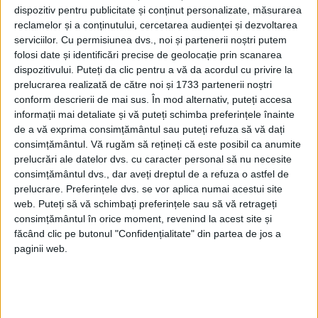
ETICHETE:
dispozitiv pentru publicitate și conținut personalizate, măsurarea
PUBLICAT IN CATEGORIILE:
IANUARIE 2021
reclamelor și a conținutului, cercetarea audienței și dezvoltarea
DISTRIBUIE ȘTIREA:
FACEBOOK
|
TWITTER
serviciilor.
Cu permisiunea dvs., noi și partenerii noștri putem
folosi date și identificări precise de geolocație prin scanarea
DACĂ VA PLAC MATERIALELE PUBLICATE, VA INVITĂM SĂ NE URMĂRIȚI
dispozitivului. Puteți da clic pentru a vă da acordul cu privire la
ȘI PE
PAGINA NOASTRĂ DE FACEBOOK
prelucrarea realizată de către noi și 1733 partenerii noștri
conform descrierii de mai sus. În mod alternativ, puteți accesa
RECOMANDARI PENTRU TINE
informații mai detaliate și vă puteți schimba preferințele înainte
de a vă exprima consimțământul sau puteți refuza să vă dați
Istoria sloturilor: de la primele aparate
consimțământul.
Vă rugăm să rețineți că este posibil ca anumite
la sloturile online
prelucrări ale datelor dvs. cu caracter personal să nu necesite
consimțământul dvs., dar aveți dreptul de a refuza o astfel de
prelucrare. Preferințele dvs. se vor aplica numai acestui site
web. Puteți să vă schimbați preferințele sau să vă retrageți
Istoria dezvoltării cazinourilor în
consimțământul în orice moment, revenind la acest site și
România: de la saloane sociale, la era
făcând clic pe butonul "Confidențialitate" din partea de jos a
digitală
paginii web.
Figuri istorice celebre în sloturile online:
De la Cleopatra până la Iulius Cezar și
Napoleon Bonaparte