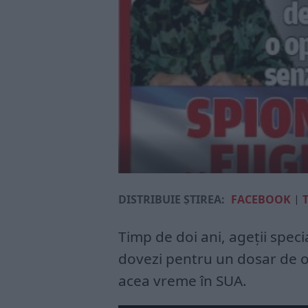
DISTRIBUIE ȘTIREA:
FACEBOOK
|
Timp de doi ani, ageții spec
dovezi pentru un dosar de ob
acea vreme în SUA.