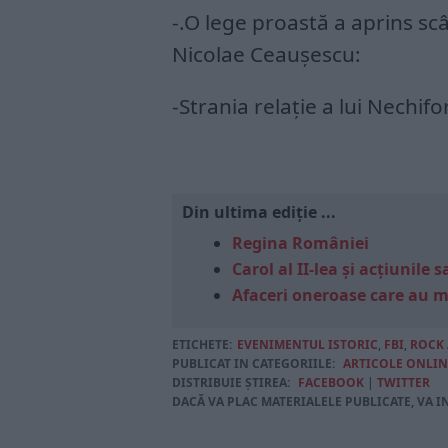
-.O lege proastă a aprins sc
Nicolae Ceaușescu:
-Strania relație a lui Nechif
Din ultima ediție ...
Regina României
Carol al II-lea și acțiunil
Afaceri oneroase care au 
ETICHETE:
EVENIMENTUL ISTORIC
,
FBI
,
ROCK
PUBLICAT IN CATEGORIILE:
ARTICOLE ONLIN
DISTRIBUIE ȘTIREA:
FACEBOOK
|
TWITTER
DACĂ VA PLAC MATERIALELE PUBLICATE, VA I