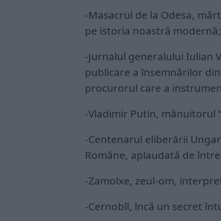
-Masacrul de la Odesa, mărt
pe istoria noastră modernă;
-Jurnalul generalului Iulian V
publicare a însemnărilor di
procurorul care a instrumenta
-Vladimir Putin, mânuitorul
-Centenarul eliberării Ungar
Române, aplaudată de întrea
-Zamolxe, zeul-om, interpretă
-Cernobîl, încă un secret în