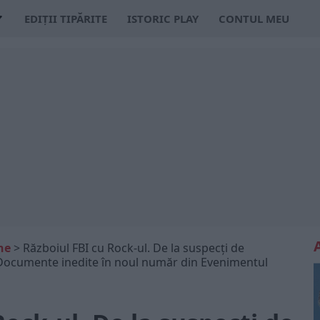
EDIȚII TIPĂRITE
ISTORIC PLAY
CONTUL MEU
ne
>
Războiul FBI cu Rock-ul. De la suspecți de
 Documente inedite în noul număr din Evenimentul