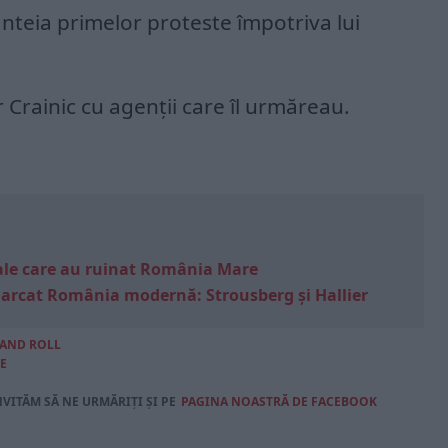
ânteia primelor proteste împotriva lui
or Crainic cu agenții care îl urmăreau.
e sale care au ruinat România Mare
marcat România modernă: Strousberg și Hallier
 AND ROLL
E
NVITĂM SĂ NE URMĂRIȚI ȘI PE
PAGINA NOASTRĂ DE FACEBOOK