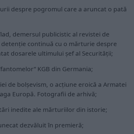
urii despre pogromul care a aruncat o pată
lad, demersul publicistic al revistei de
n detenție continuă cu o mărturie despre
t dosarele ultimului șef al Securității;
 ”fantomelor” KGB din Germania;
iei de bolșevism, o acțiune eroică a Armatei
ga Europă. Fotografii de arhivă;
ri inedite ale mărturiilor din istorie;
tunecat dezvăluit în premieră;