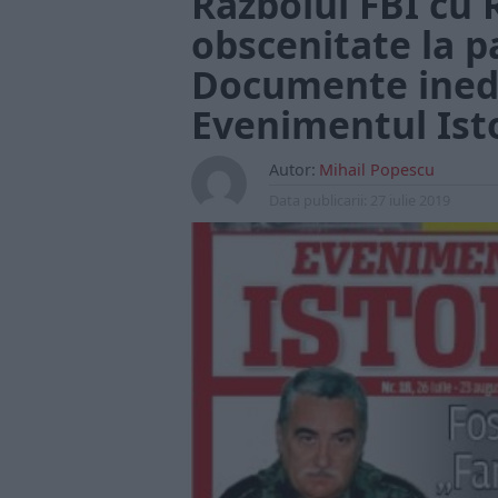
Războiul FBI cu 
obscenitate la p
Documente inedi
Evenimentul Ist
Autor:
Mihail Popescu
Data publicarii:
27 iulie 2019