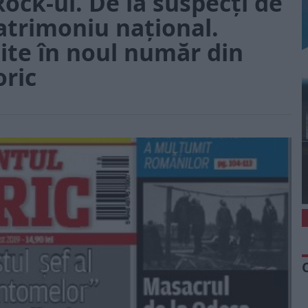
Rock-ul. De la suspecți de
atrimoniu național.
te în noul număr din
oric