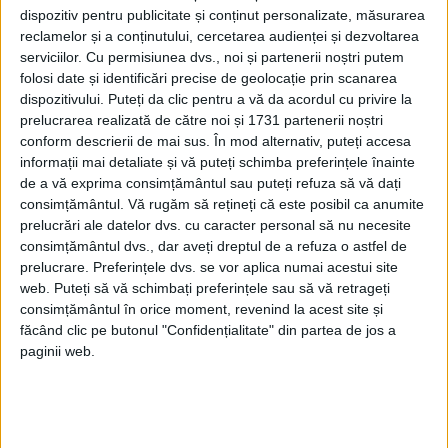
lângă o sinagogă și mai multe clădiri
dispozitiv pentru publicitate și conținut personalizate, măsurarea
menționate ca fiind demne de remarcat în
reclamelor și a conținutului, cercetarea audienței și dezvoltarea
serviciilor.
Cu permisiunea dvs., noi și partenerii noștri putem
ghidurile turistice standard și în operele
folosi date și identificări precise de geolocație prin scanarea
dispozitivului. Puteți da clic pentru a vă da acordul cu privire la
românești de istorie a artei.
prelucrarea realizată de către noi și 1731 partenerii noștri
conform descrierii de mai sus. În mod alternativ, puteți accesa
informații mai detaliate și vă puteți schimba preferințele înainte
de a vă exprima consimțământul sau puteți refuza să vă dați
consimțământul.
Vă rugăm să rețineți că este posibil ca anumite
prelucrări ale datelor dvs. cu caracter personal să nu necesite
consimțământul dvs., dar aveți dreptul de a refuza o astfel de
prelucrare. Preferințele dvs. se vor aplica numai acestui site
web. Puteți să vă schimbați preferințele sau să vă retrageți
consimțământul în orice moment, revenind la acest site și
făcând clic pe butonul "Confidențialitate" din partea de jos a
paginii web.
Printre clădirile demolate în ultimele luni se
numără biserica Albă-Postăvari din secolul