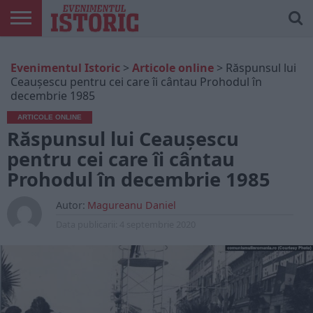
ARTICOLE
ONLINE
EDIȚII
ISTORIC
CONTUL
Evenimentul Istoric
>
Articole online
>
Răspunsul lui
TIPĂRITE
PLAY
MEU
Ceauşescu pentru cei care îi cântau Prohodul în
decembrie 1985
ARTICOLE ONLINE
Răspunsul lui Ceauşescu
pentru cei care îi cântau
Prohodul în decembrie 1985
Autor:
Magureanu Daniel
Data publicarii:
4 septembrie 2020