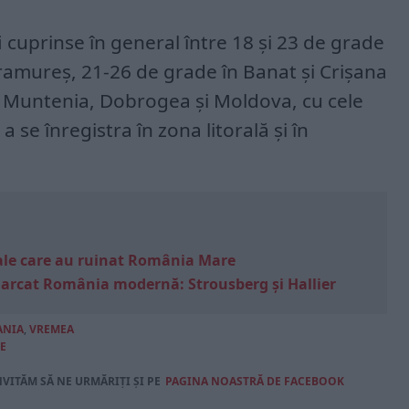
cuprinse în general între 18 și 23 de grade
aramureș, 21-26 de grade în Banat și Crișana
a, Muntenia, Dobrogea și Moldova, cu cele
 se înregistra în zona litorală și în
e sale care au ruinat România Mare
marcat România modernă: Strousberg și Hallier
ANIA
,
VREMEA
E
NVITĂM SĂ NE URMĂRIȚI ȘI PE
PAGINA NOASTRĂ DE FACEBOOK