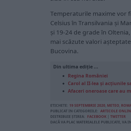
Temperaturile maxime vor fi 
Celsius în Transilvania și M
și 19-24 de grade în Olteni
mai scăzute valori așteptate a
Bucovina.
Din ultima ediție ...
Regina României
Carol al II-lea și acțiunil
Afaceri oneroase care au 
ETICHETE:
19 SEPTEMBRIE 2020
,
METEO
,
ROM
PUBLICAT IN CATEGORIILE:
ARTICOLE ONLIN
DISTRIBUIE ȘTIREA:
FACEBOOK
|
TWITTER
DACĂ VA PLAC MATERIALELE PUBLICATE, VA I