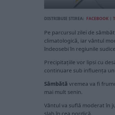
DISTRIBUIE ȘTIREA:
FACEBOOK
|
Pe parcursul zilei de sâmbă
climatologică, iar vântul mo
îndeosebi în regiunile sudice
Precipitațiile vor lipsi cu d
continuare sub influența unu
Sâmbătă
vremea va fi frumoa
mai mult senin.
Vântul va suflă moderat în j
slab în cea nordică.