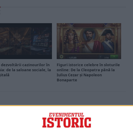
E
 dezvoltării cazinourilor în
Figuri istorice celebre în sloturile
a: de la saloane sociale, la
online: De la Cleopatra până la
gitală
Iulius Cezar și Napoleon
Bonaparte
PORTOFOLIU
Capital
Evenimentul Zilei