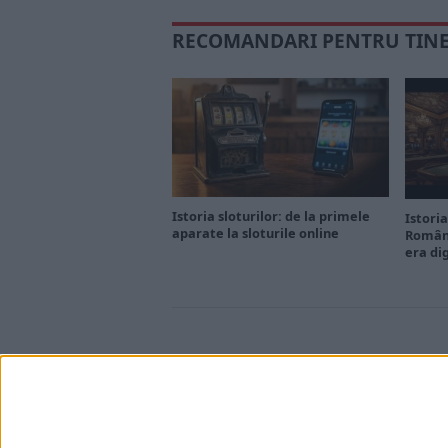
RECOMANDARI PENTRU TIN
Istoria sloturilor: de la primele
Istoria
aparate la sloturile online
Români
era di