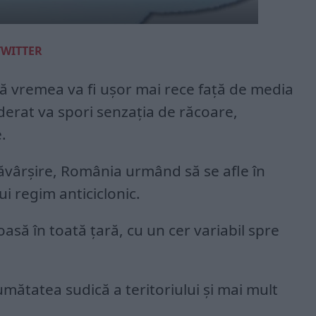
TWITTER
tă vremea va fi ușor mai rece față de media
derat va spori senzația de răcoare,
.
esăvârșire, România urmând să se afle în
i regim anticiclonic.
să în toată țară, cu un cer variabil spre
umătatea sudică a teritoriului și mai mult