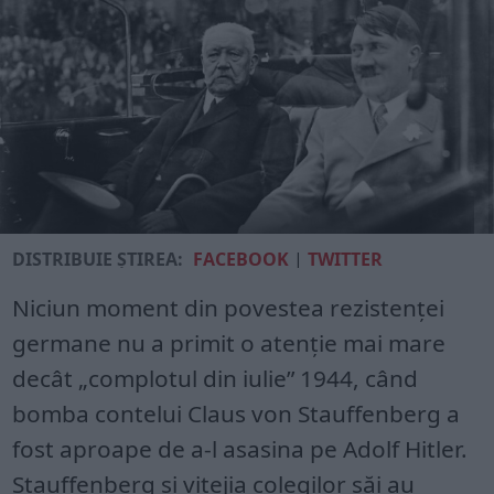
DISTRIBUIE ȘTIREA:
FACEBOOK
|
TWITTER
Niciun moment din povestea rezistenței
germane nu a primit o atenție mai mare
decât „complotul din iulie” 1944, când
bomba contelui Claus von Stauffenberg a
fost aproape de a-l asasina pe Adolf Hitler.
Stauffenberg și vitejia colegilor săi au