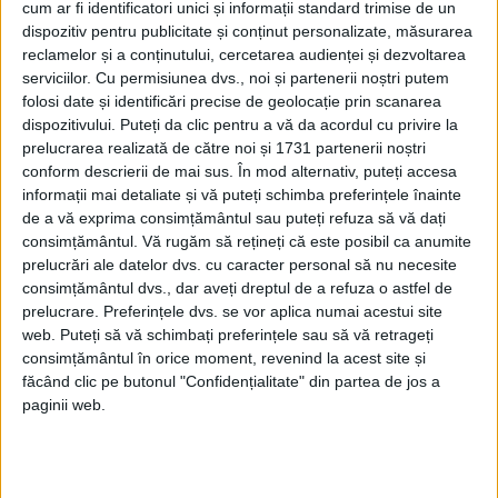
cum ar fi identificatori unici și informații standard trimise de un
dispozitiv pentru publicitate și conținut personalizate, măsurarea
reclamelor și a conținutului, cercetarea audienței și dezvoltarea
ETICHETE:
serviciilor.
Cu permisiunea dvs., noi și partenerii noștri putem
PUBLICAT IN CATEGORIILE:
IULIE 2021
folosi date și identificări precise de geolocație prin scanarea
DISTRIBUIE ȘTIREA:
FACEBOOK
|
TWITTER
dispozitivului. Puteți da clic pentru a vă da acordul cu privire la
DACĂ VA PLAC MATERIALELE PUBLICATE, VA INVITĂM SĂ NE URMĂRIȚI
prelucrarea realizată de către noi și 1731 partenerii noștri
ȘI PE
PAGINA NOASTRĂ DE FACEBOOK
conform descrierii de mai sus. În mod alternativ, puteți accesa
informații mai detaliate și vă puteți schimba preferințele înainte
de a vă exprima consimțământul sau puteți refuza să vă dați
RECOMANDARI PENTRU TINE
consimțământul.
Vă rugăm să rețineți că este posibil ca anumite
prelucrări ale datelor dvs. cu caracter personal să nu necesite
Istoria sloturilor: de la primele aparate
consimțământul dvs., dar aveți dreptul de a refuza o astfel de
la sloturile online
prelucrare. Preferințele dvs. se vor aplica numai acestui site
web. Puteți să vă schimbați preferințele sau să vă retrageți
consimțământul în orice moment, revenind la acest site și
făcând clic pe butonul "Confidențialitate" din partea de jos a
Istoria dezvoltării cazinourilor în
România: de la saloane sociale, la era
paginii web.
digitală