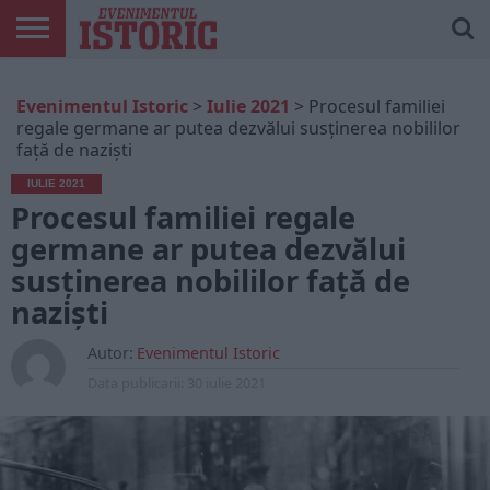
ARTICOLE
ONLINE
EDIȚII
ISTORIC
CONTUL
Evenimentul Istoric
>
Iulie 2021
>
Procesul familiei
TIPĂRITE
PLAY
MEU
regale germane ar putea dezvălui susținerea nobililor
față de naziști
IULIE 2021
Procesul familiei regale
germane ar putea dezvălui
susținerea nobililor față de
naziști
Autor:
Evenimentul Istoric
Data publicarii:
30 iulie 2021