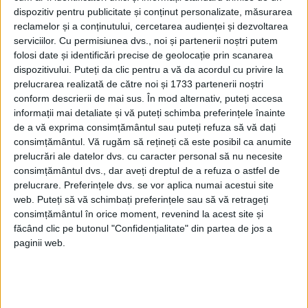
motivele pentru defectările unor ofiţeri
dispozitiv pentru publicitate și conținut personalizate, măsurarea
români în Occident. Cauzele şi formele de
reclamelor și a conținutului, cercetarea audienței și dezvoltarea
serviciilor.
Cu permisiunea dvs., noi și partenerii noștri putem
manifestare ale acestui fenomen prezent
folosi date și identificări precise de geolocație prin scanarea
în întregul bloc socialist (România avea, la
dispozitivului. Puteți da clic pentru a vă da acordul cu privire la
prelucrarea realizată de către noi și 1733 partenerii noștri
rândul ei, în 1989, un număr important de
conform descrierii de mai sus. În mod alternativ, puteți accesa
ofiţeri „defectori”) nu pot fi înţelese fără o
informații mai detaliate și vă puteți schimba preferințele înainte
de a vă exprima consimțământul sau puteți refuza să vă dați
minimă cunoaștere a organizării şi
consimțământul.
Vă rugăm să rețineți că este posibil ca anumite
activităţii Direcţiei Generale de Informaţii
prelucrări ale datelor dvs. cu caracter personal să nu necesite
consimțământul dvs., dar aveți dreptul de a refuza o astfel de
Externe (DGIE) între anii 1951-1978, pe
prelucrare. Preferințele dvs. se vor aplica numai acestui site
care puteți să le descoperiți în noul număr
web. Puteți să vă schimbați preferințele sau să vă retrageți
consimțământul în orice moment, revenind la acest site și
al revistei.
făcând clic pe butonul "Confidențialitate" din partea de jos a
paginii web.