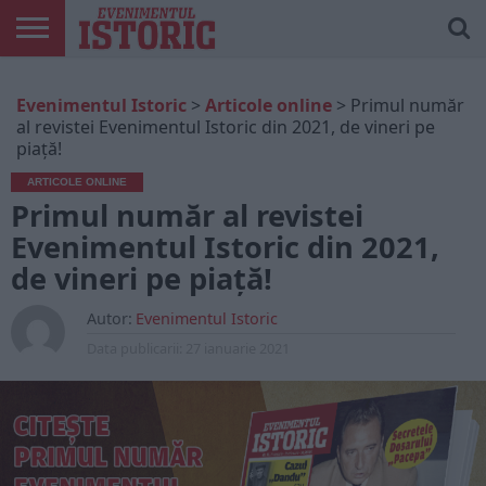
ARTICOLE
ONLINE
EDIȚII
ISTORIC
CONTUL
Evenimentul Istoric
>
Articole online
>
Primul număr
TIPĂRITE
PLAY
MEU
al revistei Evenimentul Istoric din 2021, de vineri pe
piață!
ARTICOLE ONLINE
Primul număr al revistei
Evenimentul Istoric din 2021,
de vineri pe piață!
Autor:
Evenimentul Istoric
Data publicarii:
27 ianuarie 2021