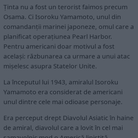
Ținta nu a fost un terorist faimos precum
Osama. Ci Isoroku Yamamoto, unul din
comandanții marinei japoneze, omul care a
planificat operațiunea Pearl Harbor.
Pentru americani doar motivul a fost
același: răzbunarea ca urmare a unui atac
mișelesc asupra Statelor Unite.
La începutul lui 1943, amiralul Isoroku
Yamamoto era considerat de americani
unul dintre cele mai odioase personaje.
Era perceput drept Diavolul Asiatic în haine
de amiral, diavolul care a lovit în cel mai
samavolnic mod o Americă liniștită.