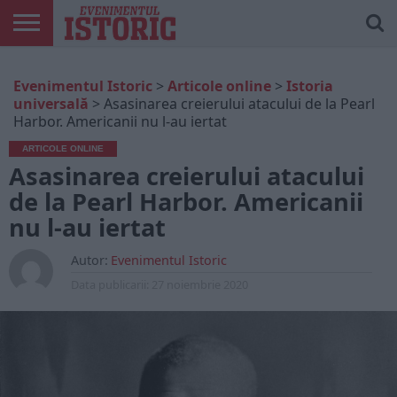
ARTICOLE
ONLINE
EDIȚII
ISTORIC
CONTUL
Evenimentul Istoric
>
Articole online
>
Istoria
TIPĂRITE
PLAY
MEU
universală
>
Asasinarea creierului atacului de la Pearl
Harbor. Americanii nu l-au iertat
ARTICOLE ONLINE
Asasinarea creierului atacului
de la Pearl Harbor. Americanii
nu l-au iertat
Autor:
Evenimentul Istoric
Data publicarii:
27 noiembrie 2020