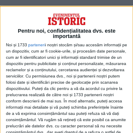
Pentru noi, confidențialitatea dvs. este
importantă
Noi și 1733
parteneri
i noștri stocăm și/sau accesăm informații pe
un dispozitiv, cum ar fi cookie-urile, și procesăm date personale,
cum ar fi identificatori unici și informații standard trimise de un
dispozitiv pentru publicitate și conținut personalizate, măsurarea
reclamelor și a conținutului, cercetarea audienței și dezvoltarea
serviciilor.
Cu permisiunea dvs., noi și partenerii noștri putem
Conform procedurilor, la 13 aprilie 1943 a
folosi date și identificări precise de geolocație prin scanarea
dispozitivului. Puteți da clic pentru a vă da acordul cu privire la
fost trimis un semnal codat către
prelucrarea realizată de către noi și 1733 partenerii noștri
comandamentele japoneze din zonă,
conform descrierii de mai sus. În mod alternativ, puteți accesa
informații mai detaliate și vă puteți schimba preferințele înainte
dându-se itinerariul amiralului, precum și
de a vă exprima consimțământul sau puteți refuza să vă dați
numărul de avioane și escorte din grupul
consimțământul.
Vă rugăm să rețineți că este posibil ca anumite
prelucrări ale datelor dvs. cu caracter personal să nu necesite
său.
consimțământul dvs., dar aveți dreptul de a refuza o astfel de