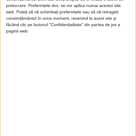
prelucrare. Preferințele dvs. se vor aplica numai acestui site
Dar spargătorii americani de coduri erau
web. Puteți să vă schimbați preferințele sau să vă retrageți
consimțământul în orice moment, revenind la acest site și
buni cititori de mesaje diplomatice și
făcând clic pe butonul "Confidențialitate" din partea de jos a
militare japoneze, inclusiv cele din codul
paginii web.
JN-25, utilizate de Marina Imperială în cel
de-Al Doilea Război Mondial.
Semnalul lui Yamamoto a fost decriptat de
americani în mai puțin de o zi. Amiralul
Chester Nimitz, comandantul SUA din
Pacific, a autorizat imediat o operațiune de
doborâre a avionului lui Yamamoto.