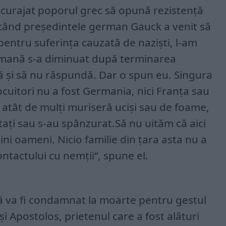
 încurajat poporul grec să opună rezistență
, când președintele german Gauck a venit să
entru suferința cauzată de naziști, l-am
rmană s-a diminuat după terminarea
că și să nu răspundă. Dar o spun eu. Singura
ocuitori nu a fost Germania, nici Franța sau
, atât de mulți muriseră uciși sau de foame,
rtați sau s-au spânzurat.Să nu uităm că aici
ini oameni. Nicio familie din țara asta nu a
tactului cu nemții“, spune el.
că va fi condamnat la moarte pentru gestul
și Apostolos, prietenul care a fost alături