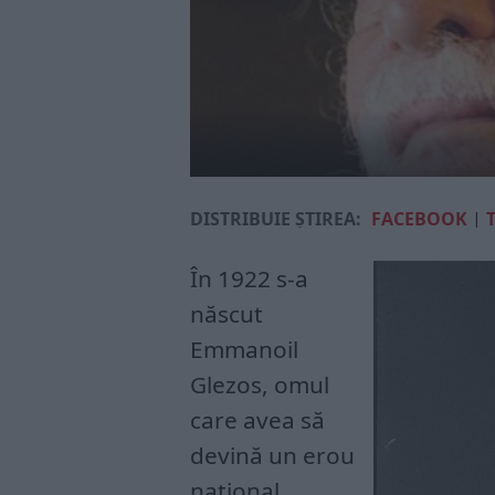
DISTRIBUIE ȘTIREA:
FACEBOOK
|
În 1922 s-a
născut
Emmanoil
Glezos, omul
care avea să
devină un erou
național