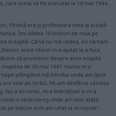
os, care urma să fie executat la 10 mai 1944.
.
i, fiindcă era și profesoara mea la școală
atica. Îmi dădea 10 lovituri de nuia pe
cea dreaptă. Când nu mă vedea, eu săream
lterior, acest obicei m-a ajutat la a fura
 plăcere să povestesc despre acea noapte.
 în noaptea de 30 mai 1941 mama m-a
Aproape plângănd mă întreba unde am lipsit
u are voie pe străzi. Mi-am desfăcut cămașa
g. Nu a zis nimic, m-a îmbrățișat și m-a
rebat-o tatăl vitreg unde am stat atâta
tat pe balcon și m-am uitat la Acropole”.