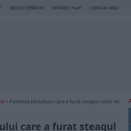
EDIȚII TIPĂRITE
ISTORIC PLAY
CONTUL MEU
ne
>
Povestea bărbatului care a furat steagul nazist de
lui care a furat steagul