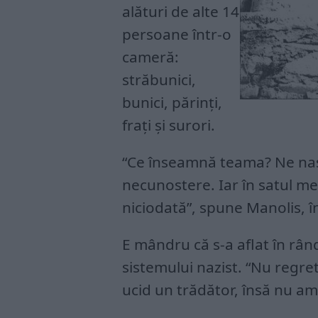
alături de alte 14
persoane într-o
cameră:
străbunici,
bunici, părinți,
frați și surori.
“Ce înseamnă teama? Ne na
necunostere. Iar în satul m
niciodată”, spune Manolis, î
E mândru că s-a aflat în rân
sistemului nazist. “Nu regre
ucid un trădător, însă nu am 