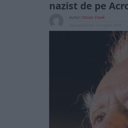
nazist de pe Acr
Autor:
Istvan Deak
Data publicarii:
15 august 2019