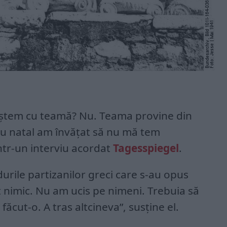
ștem cu teamă? Nu. Teama provine din
eu natal am învățat să nu mă tem
ntr-un interviu acordat
Tagesspiegel
.
durile partizanilor greci care s-au opus
t nimic. Nu am ucis pe nimeni. Trebuia să
făcut-o. A tras altcineva”, susține el.