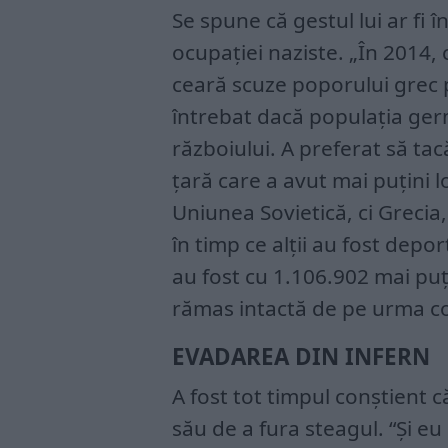
Se spune că gestul lui ar fi
ocupației naziste. „În 2014
ceară scuze poporului grec p
întrebat dacă populația ge
războiului. A preferat să ta
țară care a avut mai puțini l
Uniunea Sovietică, ci Grecia
în timp ce alții au fost depo
au fost cu 1.106.902 mai puț
rămas intactă de pe urma con
EVADAREA DIN INFERN
A fost tot timpul conștient 
său de a fura steagul. “Și eu 