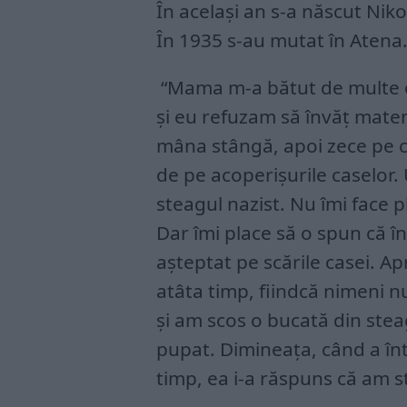
În același an s-a născut Nik
În 1935 s-au mutat în Atena
“Mama m-a bătut de multe or
și eu refuzam să învăț matem
mâna stângă, apoi zece pe 
de pe acoperișurile caselor. U
steagul nazist. Nu îmi face
Dar îmi place să o spun că
așteptat pe scările casei. 
atâta timp, fiindcă nimeni n
și am scos o bucată din stea
pupat. Dimineața, când a înt
timp, ea i-a răspuns că am s