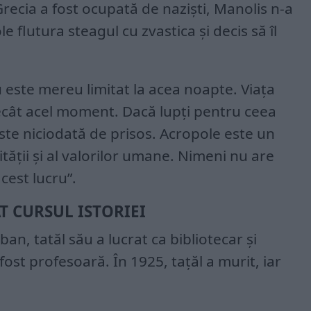
Grecia a fost ocupată de naziști, Manolis n-a
 flutura steagul cu zvastica și decis să îl
 este mereu limitat la acea noapte. Viața
cât acel moment. Dacă lupți pentru ceea
este niciodată de prisos. Acropole este un
nității și al valorilor umane. Nimeni nu are
cest lucru”.
T CURSUL ISTORIEI
ban, tatăl său a lucrat ca bibliotecar și
fost profesoară. În 1925, tațăl a murit, iar