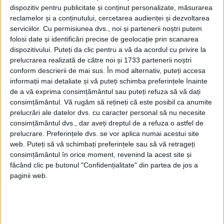
dispozitiv pentru publicitate și conținut personalizate, măsurarea
reclamelor și a conținutului, cercetarea audienței și dezvoltarea
serviciilor.
Cu permisiunea dvs., noi și partenerii noștri putem
folosi date și identificări precise de geolocație prin scanarea
dispozitivului. Puteți da clic pentru a vă da acordul cu privire la
prelucrarea realizată de către noi și 1733 partenerii noștri
conform descrierii de mai sus. În mod alternativ, puteți accesa
informații mai detaliate și vă puteți schimba preferințele înainte
de a vă exprima consimțământul sau puteți refuza să vă dați
consimțământul.
Vă rugăm să rețineți că este posibil ca anumite
prelucrări ale datelor dvs. cu caracter personal să nu necesite
consimțământul dvs., dar aveți dreptul de a refuza o astfel de
prelucrare. Preferințele dvs. se vor aplica numai acestui site
web. Puteți să vă schimbați preferințele sau să vă retrageți
consimțământul în orice moment, revenind la acest site și
făcând clic pe butonul "Confidențialitate" din partea de jos a
paginii web.
Din Polonia, cotidianul
Gazeta Wyborcza