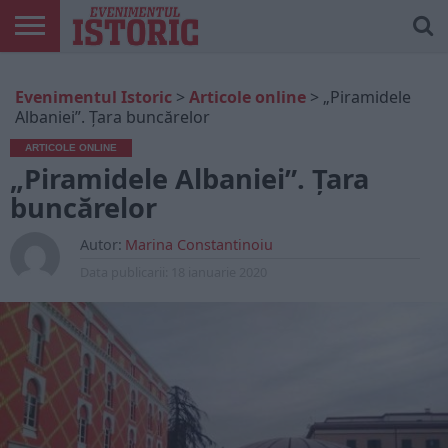
ARTICOLE
ONLINE
EDIȚII
ISTORIC
CONTUL
Evenimentul Istoric
>
Articole online
>
„Piramidele
TIPĂRITE
PLAY
MEU
Albaniei”. Ţara buncărelor
ARTICOLE ONLINE
„Piramidele Albaniei”. Ţara
buncărelor
Autor:
Marina Constantinoiu
Data publicarii:
18 ianuarie 2020